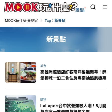
MOOK玩什麼‧景點家
Tag：新景點
新景點
美食
高雄洲際酒店好客南洋餐廳開幕！醉
愛獅城一泊二食住房專案抽酷航機票
購物
LaLaport台中試營運吸人潮！5月開
幕店家一覽未開幕櫃位名單