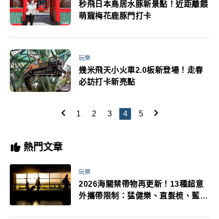
秒飛日本鳥居水豚新景點！近距離餵
萌寵梅花鹿豚門打卡
玩樂
幾米飛天小火車2.0板新登場！走春
必訪打卡新亮點
1
2
3
4
5
熱門文章
玩樂
2026海關禁帶物再更新！13種超意
外攜帶限制：猛健樂、直髮梳、藍牙
耳機、暖暖包都有事！最高還罰百