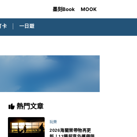
墨刻Book
MOOK
打卡
一日遊
熱門文章
玩樂
2026海關禁帶物再更
新！13種超意外攜帶限