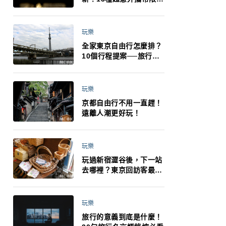
制：猛健樂、直髮梳、藍
牙耳機、暖暖包都有事！
最高還罰百萬！注意事項
玩樂
一次看！
全家東京自由行怎麼排？
10個行程提案──旅行不
再有人喊累喊無聊 X 爸媽
小孩都能找到喜歡的好玩
法！
玩樂
京都自由行不用一直趕！
遠離人潮更好玩！
玩樂
玩過新宿澀谷後，下一站
去哪裡？東京回訪客最推
薦下北澤
玩樂
旅行的意義到底是什麼！