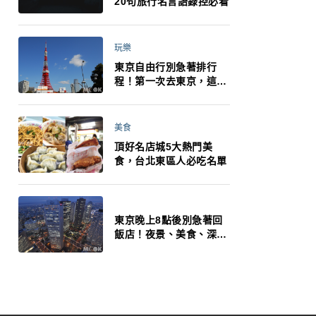
20句旅行名言語錄控必看
玩樂
東京自由行別急著排行
程！第一次去東京，這10
件事更重要
美食
頂好名店城5大熱門美
食，台北東區人必吃名單
東京晚上8點後別急著回
飯店！夜景、美食、深夜
玩法一次整理，東京人的
夜生活才正要開始