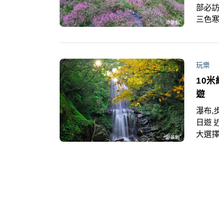
部必訪
三色寒
不同
筆記
玩樂
10
遊
瀑布,
日遊 
大選擇
景，
照的