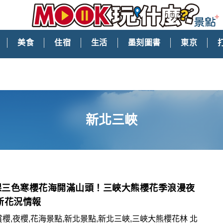
美食
住宿
生活
墨刻圖書
東京
新北三峽
0棵三色寒櫻花海開滿山頭！三峽大熊櫻花季浪漫夜
新花況情報
賞櫻,夜櫻,花海景點,新北景點,新北三峽,三峽大熊櫻花林 北