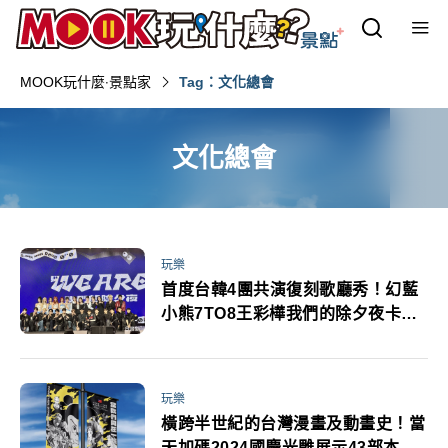
MOOK玩什麼‧景點家
Tag：文化總會
文化總會
玩樂
首度台韓4團共演復刻歌廳秀！幻藍
小熊7TO8王彩樺我們的除夕夜卡司
亮點轉播平台一次看
玩樂
橫跨半世紀的台灣漫畫及動畫史！當
天加碼2024國慶光雕展示43部本土