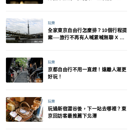
耳機、暖暖包都有事！最高還罰百
萬！注意事項一次看！
玩樂
全家東京自由行怎麼排？10個行程提
案──旅行不再有人喊累喊無聊 X 爸
媽小孩都能找到喜歡的好玩法！
玩樂
京都自由行不用一直趕！遠離人潮更
好玩！
玩樂
玩過新宿澀谷後，下一站去哪裡？東
京回訪客最推薦下北澤