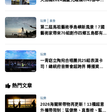
作品
玩樂
美食
第二屆馬祖藝術季島嶼新風景！7國
藝術家帶來70組創作四鄉五島都有打
卡亮點
玩樂
一青窈立陶宛合唱團共25組表演卡
司！總統府音樂會超跨界 轉播資訊
一次看
熱門文章
玩樂
2026海關禁帶物再更新！13種超意
外攜帶限制：猛健樂、直髮梳、藍牙