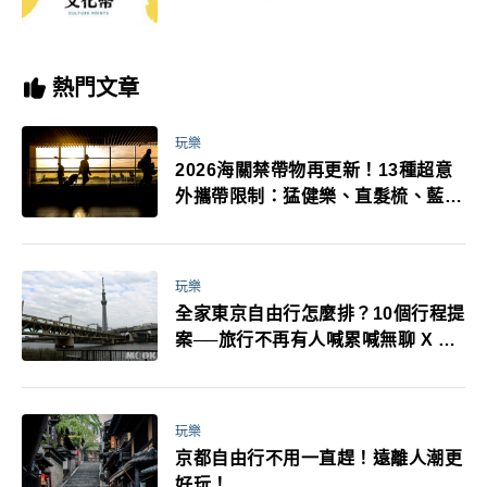
熱門文章
玩樂
2026海關禁帶物再更新！13種超意
外攜帶限制：猛健樂、直髮梳、藍牙
耳機、暖暖包都有事！最高還罰百
萬！注意事項一次看！
玩樂
全家東京自由行怎麼排？10個行程提
案──旅行不再有人喊累喊無聊 X 爸
媽小孩都能找到喜歡的好玩法！
玩樂
京都自由行不用一直趕！遠離人潮更
好玩！