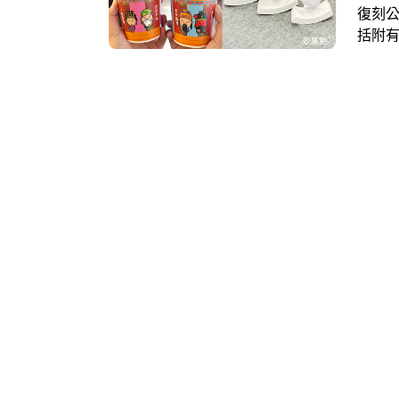
復刻
括附
還有
APP
400
節」，