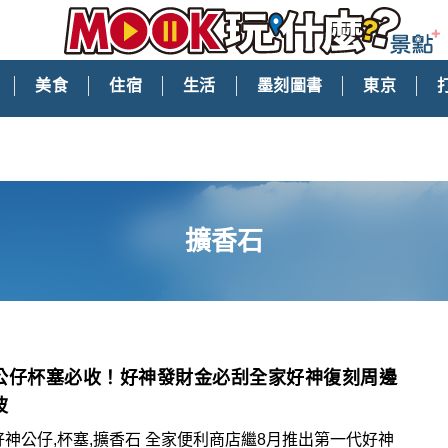
美食
住宿
生活
墨刻圖書
東京
擴香石
公仔杯塞必收！好神發財金必刮全家好神復刻周邊
波
好神公仔,杯塞,擴香石 全家便利商店繼8月推出第一代好神