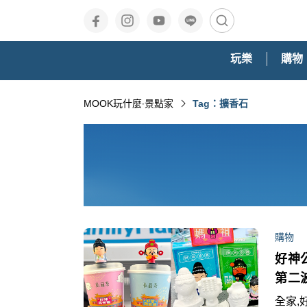
玩樂
購物
MOOK玩什麼‧景點家
Tag：擴香石
購物
好神
第二
全家,