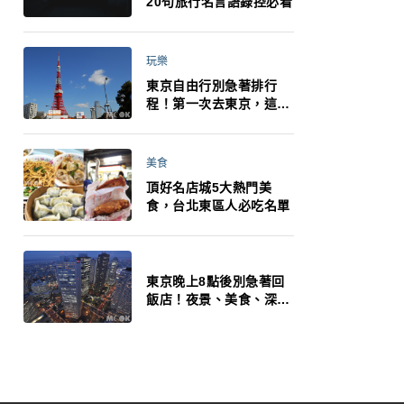
20句旅行名言語錄控必看
玩樂
東京自由行別急著排行
程！第一次去東京，這10
件事更重要
美食
頂好名店城5大熱門美
食，台北東區人必吃名單
東京晚上8點後別急著回
飯店！夜景、美食、深夜
玩法一次整理，東京人的
夜生活才正要開始