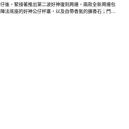
公仔後，緊接著推出第二波好神復刻周邊，兩款全新周邊包
有陣法底座的好神公仔杯塞，以及自帶香氣的擴香石；門市
「好神呷甜甜」主題商品架讓大家把好神好運帶回家！線上
同步推出「好神發財卡」線上刮刮樂遊戲，最高有機會刮出
元紅利金及6,666點會員點數；9月16日前還有「好神購物
超過百項商品可享買2送1的超值優惠！