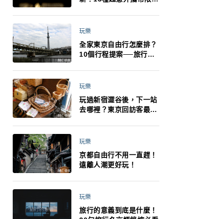
制：猛健樂、直髮梳、藍
牙耳機、暖暖包都有事！
最高還罰百萬！注意事項
玩樂
一次看！
全家東京自由行怎麼排？
10個行程提案──旅行不
再有人喊累喊無聊 X 爸媽
小孩都能找到喜歡的好玩
法！
玩樂
玩過新宿澀谷後，下一站
去哪裡？東京回訪客最推
薦下北澤
玩樂
京都自由行不用一直趕！
遠離人潮更好玩！
玩樂
旅行的意義到底是什麼！