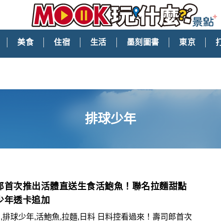
美食
住宿
生活
墨刻圖書
東京
排球少年
郎首次推出活體直送生食活鮑魚！聯名拉麵甜點
少年透卡追加
球少年,活鮑魚,拉麵,日料 日料控看過來！壽司郎首次