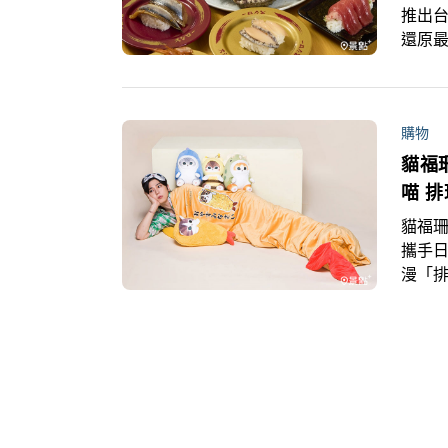
推出
還原
海》
月9日
錯過
購物
貓福
喵 
貓福珊迪
攜手日
漫「排
福珊迪
活場景
購/集
少年球
及球