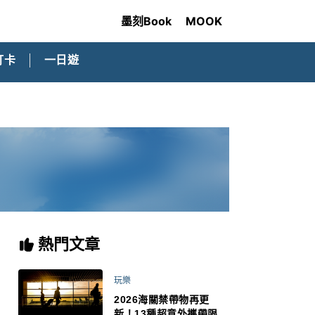
墨刻Book
MOOK
打卡
一日遊
熱門文章
玩樂
2026海關禁帶物再更
新！13種超意外攜帶限