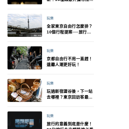
制：猛健樂、直髮梳、藍
牙耳機、暖暖包都有事！
最高還罰百萬！注意事項
玩樂
一次看！
全家東京自由行怎麼排？
10個行程提案──旅行不
再有人喊累喊無聊 X 爸媽
小孩都能找到喜歡的好玩
法！
玩樂
京都自由行不用一直趕！
遠離人潮更好玩！
玩樂
玩過新宿澀谷後，下一站
去哪裡？東京回訪客最推
薦下北澤
玩樂
旅行的意義到底是什麼！