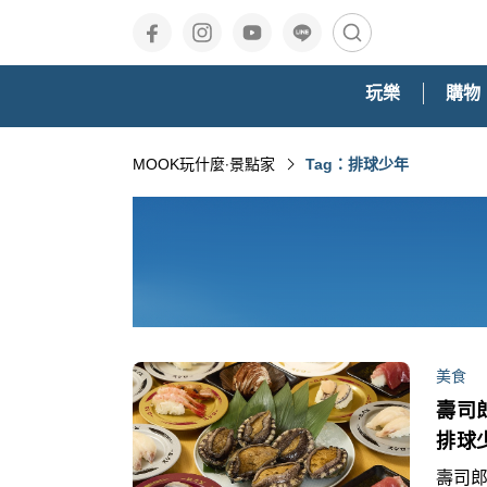
玩樂
購物
MOOK玩什麼‧景點家
Tag：排球少年
美食
壽司
排球
壽司郎,排