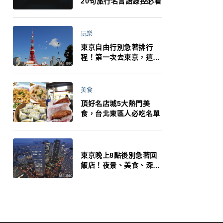
20句旅行名言語錄控必看
玩樂
東京自由行別急著排行
程！第一次去東京，這10
件事更重要
美食
頂好名店城5大熱門美
食，台北東區人必吃名單
東京晚上8點後別急著回
飯店！夜景、美食、深夜
玩法一次整理，東京人的
夜生活才正要開始