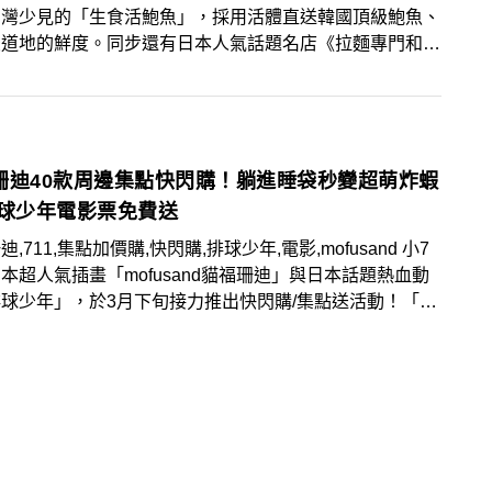
台灣少見的「生食活鮑魚」，採用活體直送韓國頂級鮑魚、
最道地的鮮度。同步還有日本人氣話題名店《拉麵專門和
聯名拉麵跟經典甜點可一次享用到。除此，台灣壽司郎自5
起追加《排球少年!!》聯名透卡38,000張，排民們可別再
這波難得機會！
珊迪40款周邊集點快閃購！躺進睡袋秒變超萌炸蝦
排球少年電影票免費送
,711,集點加價購,快閃購,排球少年,電影,mofusand 小7
本超人氣插畫「mofusand貓福珊迪」與日本話題熱血動
球少年」，於3月下旬接力推出快閃購/集點送活動！「貓
喵萌變裝快閃購/集點送」以外出旅遊、居家生活兩大生
，推出超過40款限定周邊新品；「排球少年!!!精品快閃
點送」活動開賣超過15款排球少年限量周邊，其中「排球
員套卡組」加價購每組只要399元，內含1張免費電影票
員套卡組，粉絲們必搶！