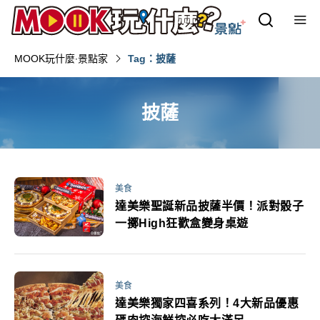
MOOK玩什麼‧景點家
Tag：披薩
披薩
美食
達美樂聖誕新品披薩半價！派對骰子
一擲High狂歡盒變身桌遊
美食
達美樂獨家四喜系列！4大新品優惠