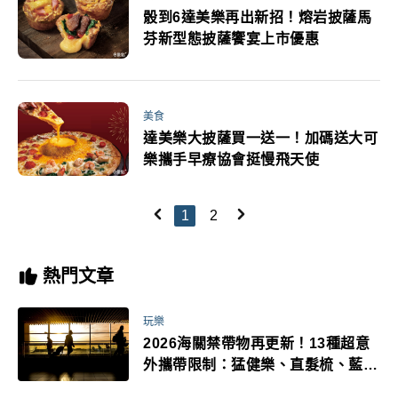
骰到6達美樂再出新招！熔岩披薩馬
芬新型態披薩饗宴上市優惠
美食
達美樂大披薩買一送一！加碼送大可
樂攜手早療協會挺慢飛天使
1
2
熱門文章
玩樂
2026海關禁帶物再更新！13種超意
外攜帶限制：猛健樂、直髮梳、藍牙
耳機、暖暖包都有事！最高還罰百