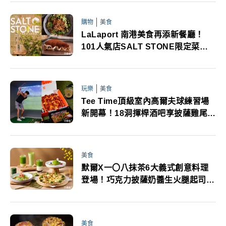
購物
美食
LaLaport 南港美食再添新餐廳！
101人氣店SALT STONE限定菜色
搶先看
玩樂
美食
Tee Time頂級室內高爾夫球練習場
新開幕！18洞揮桿酒吧享披薩雞尾酒
週末DJ夜超嗨享受
美食
默爾X一〇八抹茶6大義式創意料理
登場！巧克力披薩奶醬生火腿起司義
麵抹茶控必追
美食