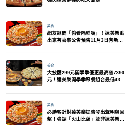
碼肉控海鮮控必吃大滿足
美食
網友趣問「偷看隔壁嗎」！達美樂貼
出家有喜事公告預告11月3日有新成
員
美食
大披薩299元開學季優惠最高省7390
元！達美樂開學季聚餐組合最低43折
優惠碼快追
美食
必勝客針對達美樂提告發出聲明與回
擊！強調「火山比薩」並非達美樂首
創