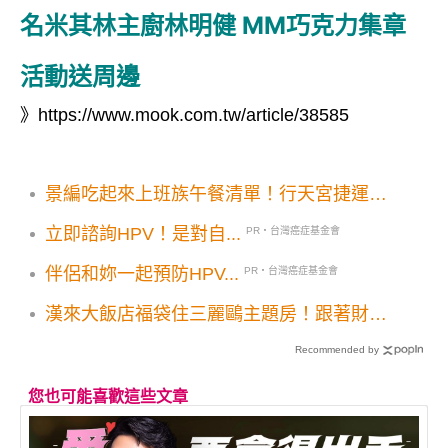
名米其林主廚林明健 MM巧克力集章
活動送周邊
》
https://www.mook.com.tw/article/38585
景編吃起來上班族午餐清單！行天宮捷運站
10大美食
立即諮詢HPV！是對自...
PR・台灣癌症基金會
伴侶和妳一起預防HPV...
PR・台灣癌症基金會
漢來大飯店福袋住三麗鷗主題房！跟著財神
爺走春送200元紅包
Recommended by
您也可能喜歡這些文章