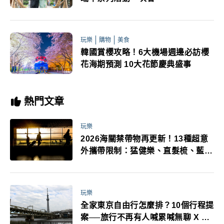
玩樂
購物
美食
韓國賞櫻攻略！6大機場週邊必訪櫻
花海期預測 10大花節慶典盛事
熱門文章
玩樂
2026海關禁帶物再更新！13種超意
外攜帶限制：猛健樂、直髮梳、藍牙
耳機、暖暖包都有事！最高還罰百
萬！注意事項一次看！
玩樂
全家東京自由行怎麼排？10個行程提
案──旅行不再有人喊累喊無聊 X 爸