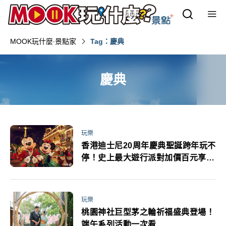
MOOK玩什麼‧景點家
Tag：慶典
慶典
玩樂
香港迪士尼20周年慶典聖誕跨年玩不
停！史上最大遊行派對加價百元享雙
日暢遊
玩樂
桃園神社巨型茅之輪祈福盛典登場！
端午系列活動一次看