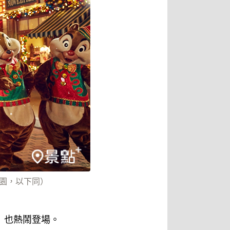
尼樂園，以下同）
me」也熱鬧登場。