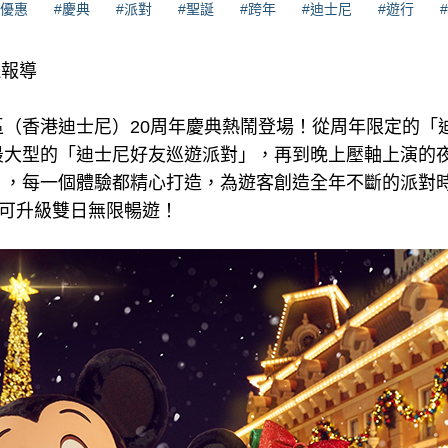
#優惠
#慶典
#派對
#聖誕
#跨年
#迪士尼
#遊行
理報導
（香港迪士尼）20周年慶典熱鬧登場！從周年限定的「迪士
最大型的「迪士尼好友巡遊派對」，再到晚上壓軸上演的
，每一個體驗都精心打造，為遊客創造全年不斷的派對時刻
即可升級雙日無限暢遊！