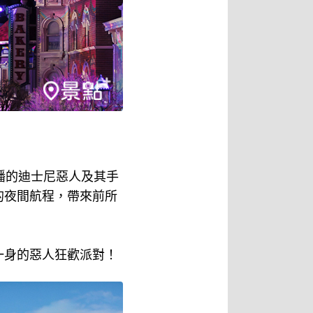
播的迪士尼惡人及其手
的夜間航程，帶來前所
一身的惡人狂歡派對！