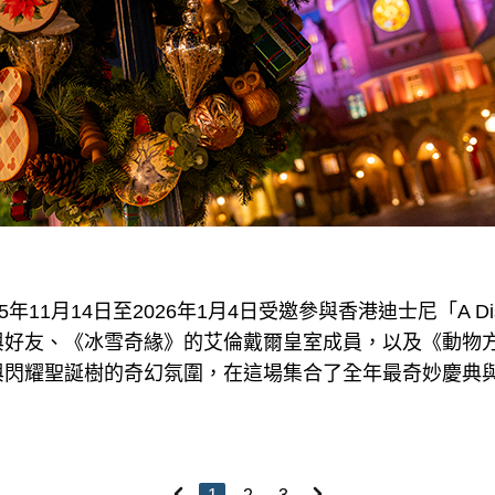
11月14日至2026年1月4日受邀參與香港迪士尼「A Disney
與好友、《冰雪奇緣》的艾倫戴爾皇室成員，以及《動物
與閃耀聖誕樹的奇幻氛圍，在這場集合了全年最奇妙慶典