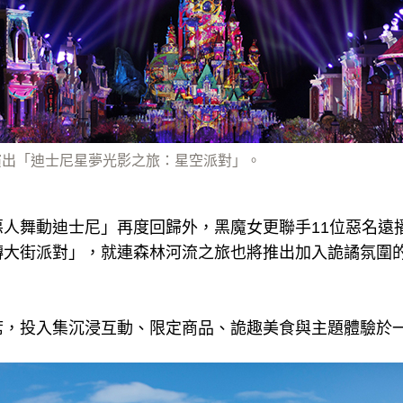
演出「迪士尼星夢光影之旅：星空派對」。
惡人舞動迪士尼」再度回歸外，黑魔女更聯手11位惡名遠
轉大街派對」，就連森林河流之旅也將推出加入詭譎氛圍
席，投入集沉浸互動、限定商品、詭趣美食與主題體驗於