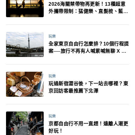
2026海關禁帶物再更新！13種超意
外攜帶限制：猛健樂、直髮梳、藍牙
耳機、暖暖包都有事！最高還罰百
萬！注意事項一次看！
玩樂
全家東京自由行怎麼排？10個行程提
案──旅行不再有人喊累喊無聊 X 爸
媽小孩都能找到喜歡的好玩法！
玩樂
玩過新宿澀谷後，下一站去哪裡？東
京回訪客最推薦下北澤
玩樂
京都自由行不用一直趕！遠離人潮更
好玩！