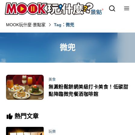
MOOK玩什麼‧景點家
Tag：微兜
微兜
美食
無澱粉鬆餅網美級打卡美食！低碳甜
點降臨微兜餐酒咖啡館
熱門文章
玩樂