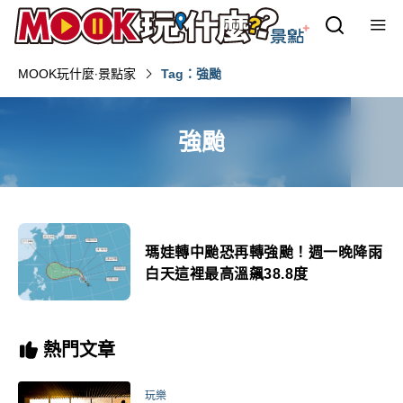
MOOK玩什麼‧景點家
Tag：強颱
強颱
瑪娃轉中颱恐再轉強颱！週一晚降雨
白天這裡最高溫飆38.8度
熱門文章
玩樂