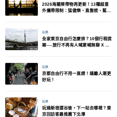
2026海關禁帶物再更新！13種超意
外攜帶限制：猛健樂、直髮梳、藍牙
耳機、暖暖包都有事！最高還罰百
萬！注意事項一次看！
玩樂
全家東京自由行怎麼排？10個行程提
案──旅行不再有人喊累喊無聊 X 爸
媽小孩都能找到喜歡的好玩法！
玩樂
京都自由行不用一直趕！遠離人潮更
好玩！
玩樂
玩過新宿澀谷後，下一站去哪裡？東
京回訪客最推薦下北澤