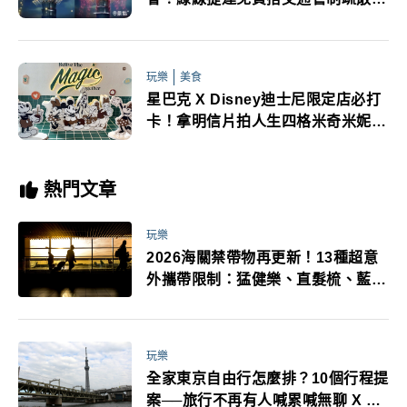
線必看
玩樂
美食
星巴克 X Disney迪士尼限定店必打
卡！拿明信片拍人生四格米奇米妮懷
舊周邊商品必搶
熱門文章
玩樂
2026海關禁帶物再更新！13種超意
外攜帶限制：猛健樂、直髮梳、藍牙
耳機、暖暖包都有事！最高還罰百
萬！注意事項一次看！
玩樂
全家東京自由行怎麼排？10個行程提
案──旅行不再有人喊累喊無聊 X 爸