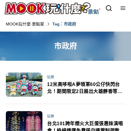
MOOK玩什麼‧景點家
Tag：市政府
市政府
玩樂
12米高哆啦A夢領軍60公仔快閃台
北！期間限定2日展出大雄靜香等人
偶現身
玩樂
台北101跨年煙火大巨蛋張惠妹演唱
會！綠線捷運免費搭交通管制疏散路