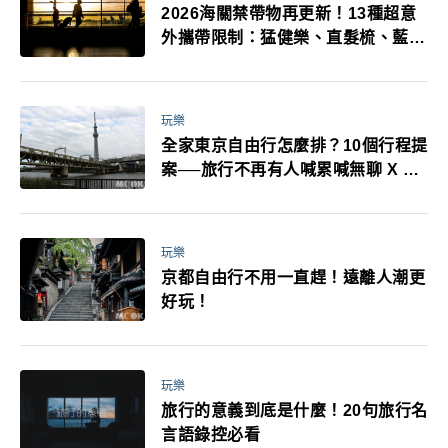
2026海關禁帶物再更新！13種超意
外攜帶限制：猛健樂、直髮梳、藍牙
耳機、暖暖包都有事！最高還罰百
萬！注意事項一次看！
玩樂
全家東京自由行怎麼排？10個行程提
案──旅行不再有人喊累喊無聊 X 爸
媽小孩都能找到喜歡的好玩法！
玩樂
京都自由行不用一直趕！遠離人潮更
好玩！
玩樂
旅行的意義到底是什麼！20句旅行名
言語錄控必看