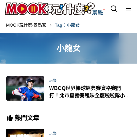
MOOK玩什麼‧景點家
Tag：小龍女
小龍女
玩樂
WBCQ世界棒球經典賽資格賽開
打！北市直播賽程味全龍啦啦隊小龍
女同場應援
熱門文章
玩樂