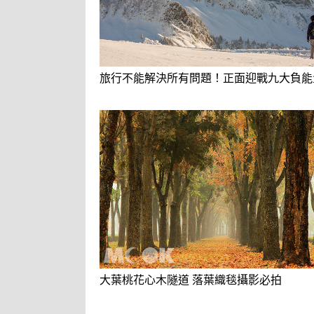
旅行不能解決所有問題！正面迎戰九大負能
大葉桃花心木隧道 落葉織毯攝影必拍