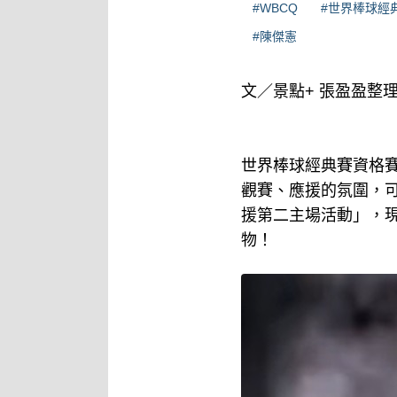
#WBCQ
#世界棒球經
#陳傑憲
文／景點+ 張盈盈整
世界棒球經典賽資格賽
觀賽、應援的氛圍，
援第二主場活動」，
物！