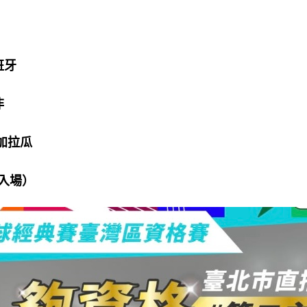
：
西班牙
非
 尼加拉瓜
眾入場）