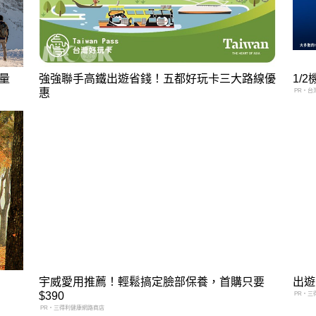
量
強強聯手高鐵出遊省錢！五都好玩卡三大路線優
1/
惠
PR・台
宇威愛用推薦！輕鬆搞定臉部保養，首購只要
出遊
$390
PR・三
PR・三得利健康網路商店