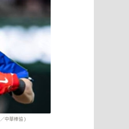
中華棒協 )