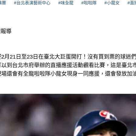
典賽
#台北表演藝術中心
#味全龍
#啦啦隊
#小龍女
#直
理報導
2月21日至23日在臺北大巨蛋開打！沒有買到票的球迷
可以到台北市府舉辦的直播應援活動觀看比賽，這是臺北
現場還會有全龍啦啦隊小龍女現身一同應援，還會發放加