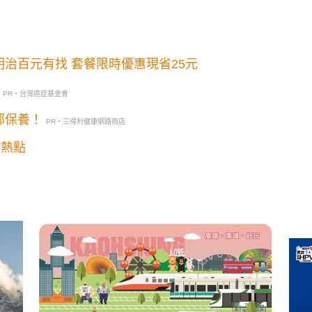
治百元有找 套餐限時優惠現省25元
PR・台灣癌症基金會
部保養！
PR・三得利健康網路商店
卡熱點