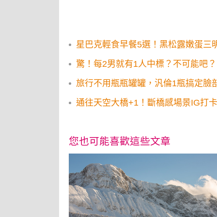
星巴克輕食早餐5選！黑松露嫩蛋三明
驚！每2男就有1人中標？不可能吧？
旅行不用瓶瓶罐罐，汎倫1瓶搞定臉
通往天空大橋+1！斷橋感場景IG打
您也可能喜歡這些文章