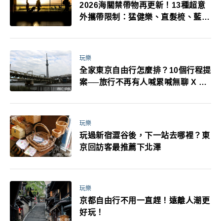
2026海關禁帶物再更新！13種超意
外攜帶限制：猛健樂、直髮梳、藍牙
耳機、暖暖包都有事！最高還罰百
萬！注意事項一次看！
玩樂
全家東京自由行怎麼排？10個行程提
案──旅行不再有人喊累喊無聊 X 爸
媽小孩都能找到喜歡的好玩法！
玩樂
玩過新宿澀谷後，下一站去哪裡？東
京回訪客最推薦下北澤
玩樂
京都自由行不用一直趕！遠離人潮更
好玩！