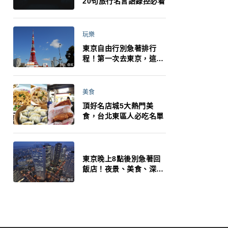
20句旅行名言語錄控必看
玩樂
東京自由行別急著排行
程！第一次去東京，這10
件事更重要
美食
頂好名店城5大熱門美
食，台北東區人必吃名單
東京晚上8點後別急著回
飯店！夜景、美食、深夜
玩法一次整理，東京人的
夜生活才正要開始