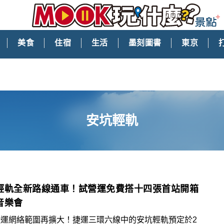
美食
住宿
生活
墨刻圖書
東京
安坑輕軌
輕軌全新路線通車！試營運免費搭十四張首站開箱
音樂會
捷運網絡範圍再擴大！捷運三環六線中的安坑輕軌預定於2