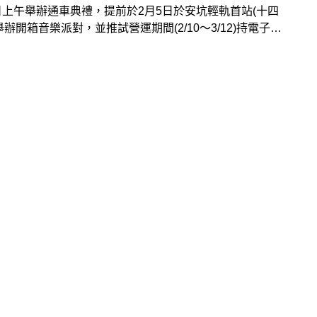
日上午舉辦通車典禮，提前於2月5日於安坑輕軌首站(十四
舉辦開箱音樂派對，並推試營運期間(2/10～3/12)持電子票
費搭乘一個月！