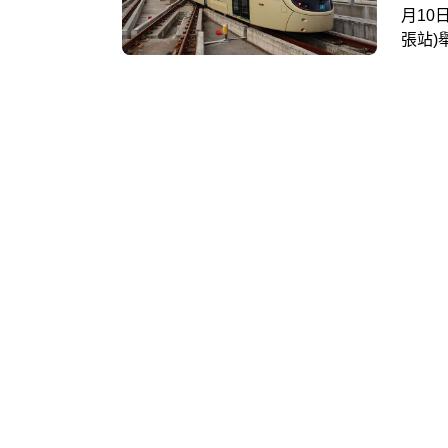
月10
張站)
證免