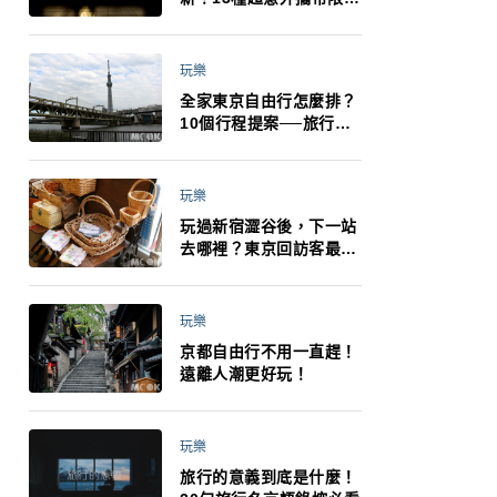
制：猛健樂、直髮梳、藍
牙耳機、暖暖包都有事！
最高還罰百萬！注意事項
玩樂
一次看！
全家東京自由行怎麼排？
10個行程提案──旅行不
再有人喊累喊無聊 X 爸媽
小孩都能找到喜歡的好玩
法！
玩樂
玩過新宿澀谷後，下一站
去哪裡？東京回訪客最推
薦下北澤
玩樂
京都自由行不用一直趕！
遠離人潮更好玩！
玩樂
旅行的意義到底是什麼！