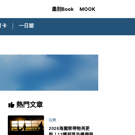
墨刻Book
MOOK
打卡
一日遊
熱門文章
玩樂
2026海關禁帶物再更
新！13種超意外攜帶限