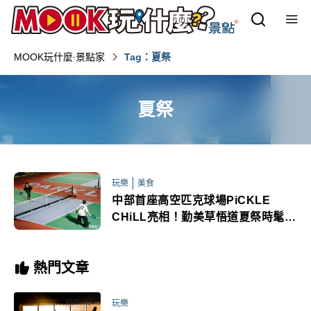
MOOK玩什麼‧景點家
Tag：夏祭
夏祭
玩樂
美食
中部首座高空匹克球場PiCKLE
CHiLL亮相！勤美草悟道夏祭時髦潮
流美食微醺社交場
熱門文章
玩樂