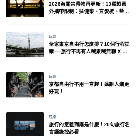
2026海關禁帶物再更新！13種超意
外攜帶限制：猛健樂、直髮梳、藍牙
耳機、暖暖包都有事！最高還罰百
萬！注意事項一次看！
玩樂
全家東京自由行怎麼排？10個行程提
案──旅行不再有人喊累喊無聊 X 爸
媽小孩都能找到喜歡的好玩法！
玩樂
京都自由行不用一直趕！遠離人潮更
好玩！
玩樂
旅行的意義到底是什麼！20句旅行名
言語錄控必看