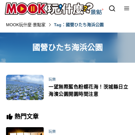
MOOK玩什麼‧景點家
Tag：國營ひたち海浜公園
國營ひたち海浜公園
玩樂
一望無際藍色粉蝶花海！茨城縣日立
海濱公園開園時間注意
熱門文章
玩樂