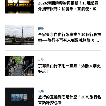
2026海關禁帶物再更新！13種超意
外攜帶限制：猛健樂、直髮梳、藍牙
耳機、暖暖包都有事！最高還罰百
萬！注意事項一次看！
玩樂
全家東京自由行怎麼排？10個行程提
案──旅行不再有人喊累喊無聊 X 爸
媽小孩都能找到喜歡的好玩法！
玩樂
京都自由行不用一直趕！遠離人潮更
好玩！
玩樂
旅行的意義到底是什麼！20句旅行名
言語錄控必看