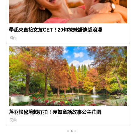
學起來直接女友GET！20句撩妹語錄超浪漫
國內
落羽松秘境超好拍！宛如童話故事公主花園
玩樂