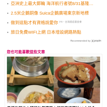
亞洲史上最大郵輪 海洋航行者號8/31基隆啟
航
2.5米企鵝銅像 Suica企鵝廣場東京新地標
做到這點才有資格說愛你
PR・台灣癌症基金會
旅日免費WIFI上網 日本增設網路熱點
Recommended by
您也可能喜歡這些文章