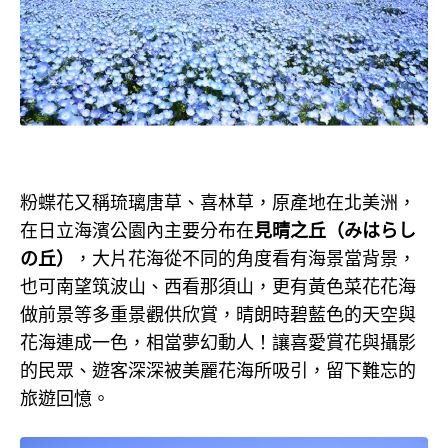
粉蝶花又稱琉璃唐草、喜林草，原產地在北美洲，
在日立海濱公園內主要分布在
見晴之丘（みはらし
の丘）
，大片花海從不同的角度看有海景當背景，
也可南望筑波山、西看那須山，更有黃色菜花花海
做前景等多重景觀供欣賞，晴朗時碧藍色的天空與
花海連成一色，相當夢幻動人！讓喜愛賞花與攝影
的民眾、遊客深深被美麗花海所吸引，留下難忘的
旅遊回憶。