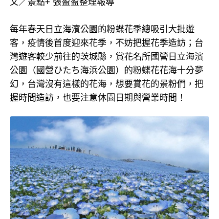
文／景點+ 張盈盈整理報導
每年春天日立海濱公園的粉蝶花季總吸引大批遊
客，疫情後首度迎來花季，不妨把握花季造訪；台
灣遊客較少前往的茨城縣，賞花名所國營日立海濱
公園（國營ひたち海浜公園）的粉蝶花花海十分夢
幻，台灣沒有這樣的花海，想要賞花的景粉們，把
握時間造訪，也要注意休園日期與營業時間！