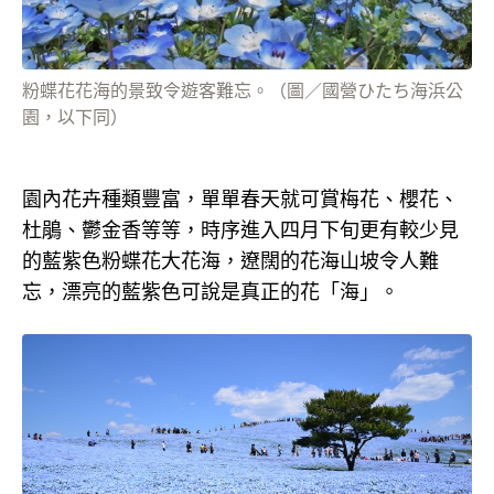
粉蝶花花海的景致令遊客難忘。（圖／國營ひたち海浜公
園，以下同）
園內花卉種類豐富，單單春天就可賞梅花、櫻花、
杜鵑、鬱金香等等，時序進入四月下旬更有較少見
的藍紫色粉蝶花大花海，遼闊的花海山坡令人難
忘，漂亮的藍紫色可說是真正的花「海」。