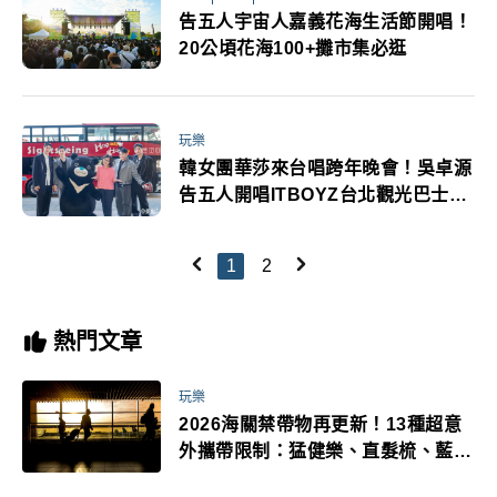
告五人宇宙人嘉義花海生活節開唱！
20公頃花海100+攤市集必逛
玩樂
韓女團華莎來台唱跨年晚會！吳卓源
告五人開唱ITBOYZ台北觀光巴士快
閃
1
2
熱門文章
玩樂
2026海關禁帶物再更新！13種超意
外攜帶限制：猛健樂、直髮梳、藍牙
耳機、暖暖包都有事！最高還罰百