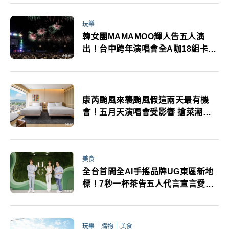
玩樂
韓女團MAMAMOO輝人告五人演
出！台中跨年演唱會全A咖18組卡司
陣容公布
康芮颱風來襲颱風假這兩天最有機
會！五月天演唱會受影響 搶菜潮再
起
美食
全台首間全AI手搖品牌UG東區新地
標！7秒一杯茶告五人代言宣言愛自
己
玩樂
購物
美食