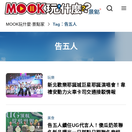
MOOK玩什麼‧景點家
Tag：告五人
告五人
玩樂
新北歡樂耶誕城巨星耶誕演唱會！韋
禮安動力火車卡司交通接駁情報
美食
告五人續任UG代言人！傻瓜奶茶聯