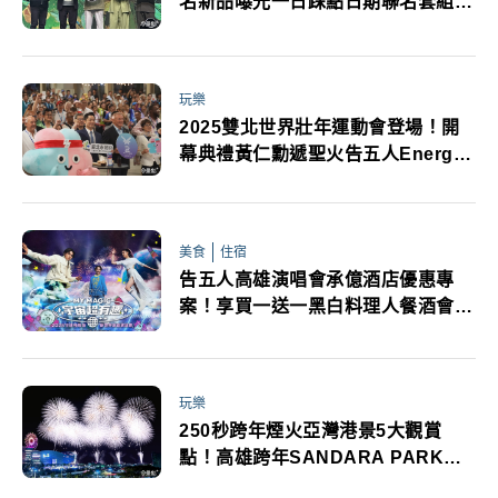
名新品曝光一日踩點日期聯名套組粉
絲必追
玩樂
2025雙北世界壯年運動會登場！開
幕典禮黃仁勳遞聖火告五人Energy
必看卡司歡迎晚會5地舉辦轉播資訊
美食
住宿
告五人高雄演唱會承億酒店優惠專
案！享買一送一黑白料理人餐酒會特
調《我想要佔據你》
玩樂
250秒跨年煙火亞灣港景5大觀賞
點！高雄跨年SANDARA PARK告
五人盧廣仲幻藍小熊開唱