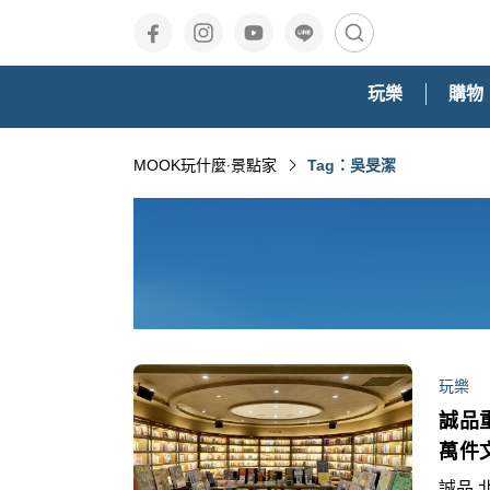
玩樂
購物
MOOK玩什麼‧景點家
Tag：吳旻潔
玩樂
誠品
萬件
誠品,