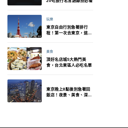
20句旅行名言語錄控必看
玩樂
東京自由行別急著排行
程！第一次去東京，這10
件事更重要
美食
頂好名店城5大熱門美
食，台北東區人必吃名單
東京晚上8點後別急著回
飯店！夜景、美食、深夜
玩法一次整理，東京人的
夜生活才正要開始