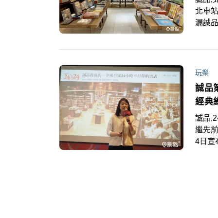
北車站
漏誠
口，坪
店店於
有優惠
玩樂
誠品
經典
誠品,
繼先前
4日宣
區的
雙重
疇最完
布，
內還有
定店