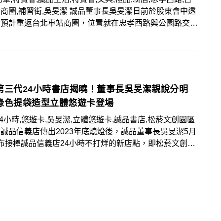
商圈,補習街,吳旻潔 誠品董事長吳旻潔日前於股東會中透
品預計重返台北車站商圈，位置就在忠孝西路與公園路交叉
數約落在800坪一帶，規格屬中型店；此外，誠品生活新
6月7日推出500坪歷來最大特賣盛會，各式書籍、選物皆
與折扣，文具禮品3折起！
第三代24小時書店揭曉！董事長吳旻潔親說分明
綠色提袋造型立體悠遊卡登場
24小時,悠遊卡,吳旻潔,立體悠遊卡,誠品書店,松菸文創園區
誠品信義店傳出2023年底熄燈後，誠品董事長吳旻潔5月
布接棒誠品信義店24小時不打烊的新店點，即松菸文創園
誠品生活松菸店，吳董事長表示松菸店以獨具一格的主客觀
優勢及十大亮點勝出，未來更是全球獨一無二、涵蓋營運範
整豐富的實體文化場域。除了24小時書店接棒分店的宣
也公布誠品獨家推出的經典綠色提袋造型立體悠遊卡，提袋
紅色書封《誠品時光》微型書，5月4日起誠品線上與指
點獨家開賣。