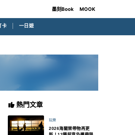
墨刻Book
MOOK
打卡
一日遊
熱門文章
玩樂
2026海關禁帶物再更
新！13種超意外攜帶限