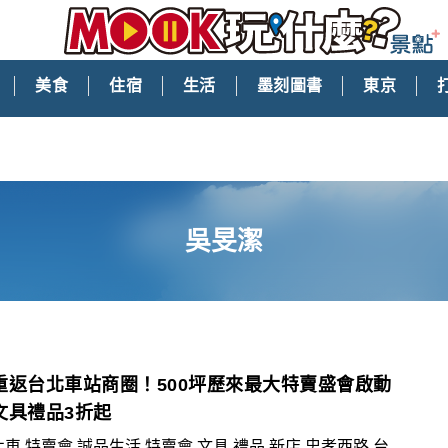
美食
住宿
生活
墨刻圖書
東京
吳旻潔
重返台北車站商圈！500坪歷來最大特賣盛會啟動
文具禮品3折起
北車,特賣會,誠品生活,特賣會,文具,禮品,新店,忠孝西路,台