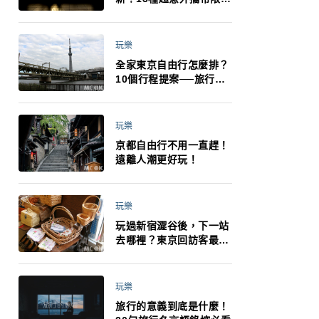
制：猛健樂、直髮梳、藍
牙耳機、暖暖包都有事！
最高還罰百萬！注意事項
玩樂
一次看！
全家東京自由行怎麼排？
10個行程提案──旅行不
再有人喊累喊無聊 X 爸媽
小孩都能找到喜歡的好玩
法！
玩樂
京都自由行不用一直趕！
遠離人潮更好玩！
玩樂
玩過新宿澀谷後，下一站
去哪裡？東京回訪客最推
薦下北澤
玩樂
旅行的意義到底是什麼！