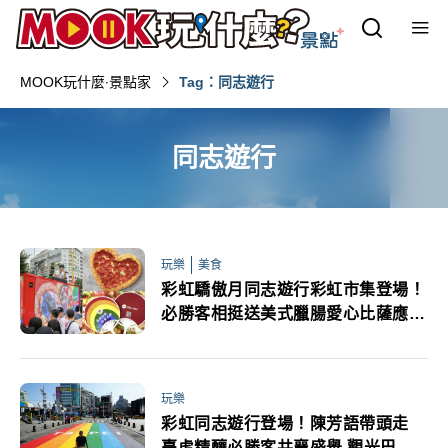
MOOK玩什麼‧景點家
Tag：同志遊行
同志遊行
玩樂
美食
彩虹驕傲月同志遊行彩虹市集登場！
必勝客相挺送美式臘腸愛心比薩應援
扇優惠券
玩樂
彩虹同志遊行登場！陳芳語帶頭走
臺虎精釀必勝客共襄盛舉 觀光巴士