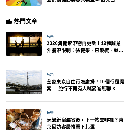
推彩虹月活動
熱門文章
玩樂
2026海關禁帶物再更新！13種超意
外攜帶限制：猛健樂、直髮梳、藍牙
耳機、暖暖包都有事！最高還罰百
萬！注意事項一次看！
玩樂
全家東京自由行怎麼排？10個行程提
案──旅行不再有人喊累喊無聊 X 爸
媽小孩都能找到喜歡的好玩法！
玩樂
玩過新宿澀谷後，下一站去哪裡？東
京回訪客最推薦下北澤