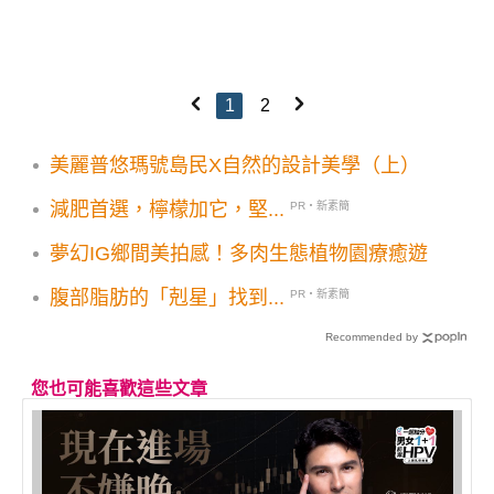
1
2
美麗普悠瑪號島民X自然的設計美學（上）
減肥首選，檸檬加它，堅...
PR・新素簡
夢幻IG鄉間美拍感！多肉生態植物園療癒遊
腹部脂肪的「剋星」找到...
PR・新素簡
Recommended by
您也可能喜歡這些文章