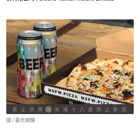
圖 / 臺虎精釀