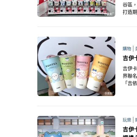
谷區，
打造期
191
等數
購物
吉伊
吉伊卡
界聯名
「吉
新品「
日活
玩樂
吉伊