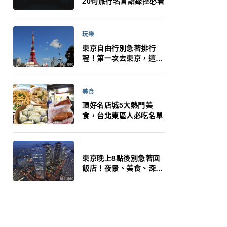
20句旅行名言語錄控必看
玩樂
東京自由行別急著排行
程！第一次去東京，這10
件事更重要
美食
頂好名店城5大熱門美
食，台北東區人必吃名單
東京晚上8點後別急著回
飯店！夜景、美食、深夜
玩法一次整理，東京人的
夜生活才正要開始