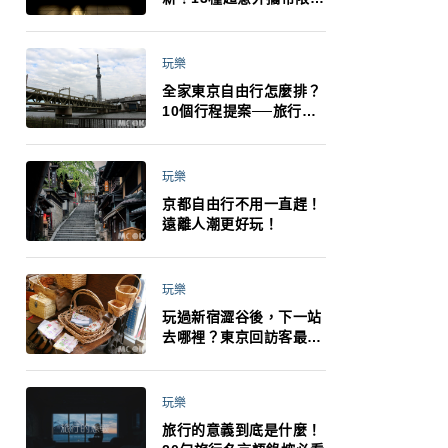
制：猛健樂、直髮梳、藍
牙耳機、暖暖包都有事！
最高還罰百萬！注意事項
玩樂
一次看！
全家東京自由行怎麼排？
10個行程提案──旅行不
再有人喊累喊無聊 X 爸媽
小孩都能找到喜歡的好玩
法！
玩樂
京都自由行不用一直趕！
遠離人潮更好玩！
玩樂
玩過新宿澀谷後，下一站
去哪裡？東京回訪客最推
薦下北澤
玩樂
旅行的意義到底是什麼！