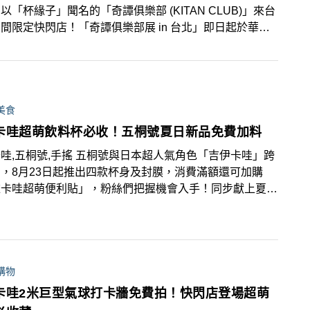
以「杯緣子」聞名的「奇譚俱樂部 (KITAN CLUB)」來台
間限定快閃店！「奇譚俱樂部展 in 台北」即日起於華山
4文化創意產業園區登場，吉伊卡哇、星之卡比以及杯緣子
百款人氣熱門扭蛋一次蒐集！
美食
卡哇超萌飲料杯必收！五桐號夏日新品免費加料
哇,五桐號,手搖 五桐號與日本超人氣角色「吉伊卡哇」跨
，8月23日起推出四款杯身及封膜，消費滿額還可加購
依卡哇超萌便利貼」，粉絲們把握機會入手！同步獻上夏季
芋見椰椰奶奶」和「青梅烏龍凍飲」，8月26日至9月15
動期間還可享有免費加料優惠！
購物
卡哇2米巨型氣球打卡牆免費拍！快閃店登場超萌