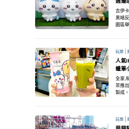
週邊
吉伊卡
黑暗
園區
夥伴
同步
題玩
玩樂
握機
人氣I
蠟筆
全家,
茶推
製成，
另有
吉伊卡
家！
玩樂
力霸
萌貓