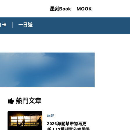
墨刻Book
MOOK
打卡
一日遊
熱門文章
玩樂
2026海關禁帶物再更
新！13種超意外攜帶限