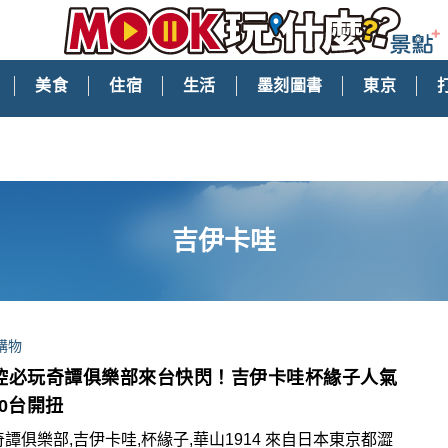
美食
住宿
生活
墨刻圖書
東京
吉伊卡哇
購物
控必玩奇譚俱樂部來台快閃！吉伊卡哇杯緣子人氣
200台開扭
奇譚俱樂部,吉伊卡哇,杯緣子,華山1914 來自日本東京都澀