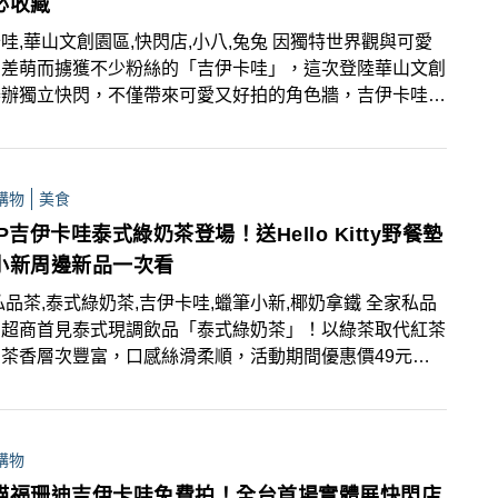
必收藏
哇,華山文創園區,快閃店,小八,兔兔 因獨特世界觀與可愛
反差萌而擄獲不少粉絲的「吉伊卡哇」，這次登陸華山文創
舉辦獨立快閃，不僅帶來可愛又好拍的角色牆，吉伊卡哇與
們也化身2米高的圓滾滾巨型氣球與粉絲們見面！快閃店內
販售上百種周邊商品，首推「生日系列」和「澎澎尾巴」主
偶吊飾，以及扭蛋、服飾、文具小物等多款周邊，粉絲們把
購物
美食
會一次收藏！
P吉伊卡哇泰式綠奶茶登場！送Hello Kitty野餐墊
小新周邊新品一次看
私品茶,泰式綠奶茶,吉伊卡哇,蠟筆小新,椰奶拿鐵 全家私品
出超商首見泰式現調飲品「泰式綠奶茶」！以綠茶取代紅茶
茶香層次豐富，口感絲滑柔順，活動期間優惠價49元！
「泰式厚椰拿鐵」及「泰式厚椰可可」升級回歸，還可獲得
哇限量聯名杯款，還可加價29元把吉伊卡哇氣球帶回
更集結蠟筆小新糖果食玩、櫻花冷水杯，以及會發光的超人
購物
王造型杯等推出「童趣春日」主題架。
貓福珊迪吉伊卡哇免費拍！全台首場實體展快閃店