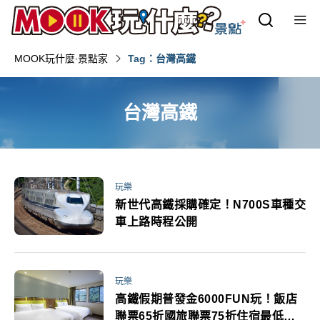
MOOK玩什麼‧景點家
Tag：台灣高鐵
台灣高鐵
玩樂
新世代高鐵採購確定！N700S車種交
車上路時程公開
玩樂
高鐵假期普發金6000FUN玩！飯店
聯票65折國旅聯票75折住宿最低