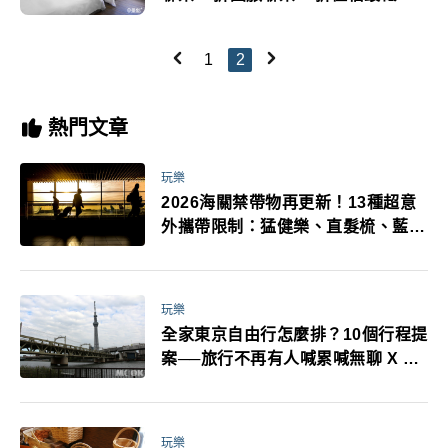
6,000有找
1
2
熱門文章
玩樂
2026海關禁帶物再更新！13種超意
外攜帶限制：猛健樂、直髮梳、藍牙
耳機、暖暖包都有事！最高還罰百
萬！注意事項一次看！
玩樂
全家東京自由行怎麼排？10個行程提
案──旅行不再有人喊累喊無聊 X 爸
媽小孩都能找到喜歡的好玩法！
玩樂