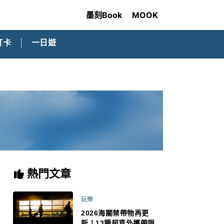
墨刻Book
MOOK
打卡
一日遊
熱門文章
玩樂
2026海關禁帶物再更
新！13種超意外攜帶限