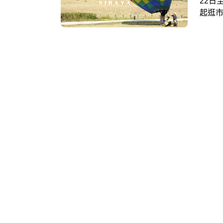
22日
起逛