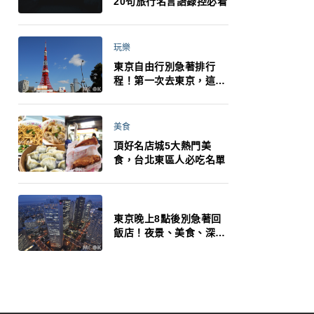
20句旅行名言語錄控必看
玩樂
東京自由行別急著排行
程！第一次去東京，這10
件事更重要
美食
頂好名店城5大熱門美
食，台北東區人必吃名單
東京晚上8點後別急著回
飯店！夜景、美食、深夜
玩法一次整理，東京人的
夜生活才正要開始