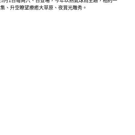
至5月1日每周六、日登場，今年以熱氣球為主題，相約一
市集、升空瞭望療癒大草原、夜賞光雕秀。