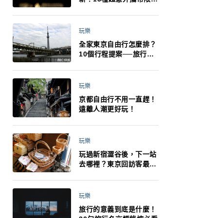
制：猛健樂、直髮梳、藍
牙耳機、暖暖包都有事！
最高還罰百萬！注意事項
玩樂
一次看！
全家東京自由行怎麼排？
10個行程提案──旅行不
再有人喊累喊無聊 X 爸媽
小孩都能找到喜歡的好玩
法！
玩樂
京都自由行不用一直趕！
遠離人潮更好玩！
玩樂
玩過新宿澀谷後，下一站
去哪裡？東京回訪客最推
薦下北澤
玩樂
旅行的意義到底是什麼！