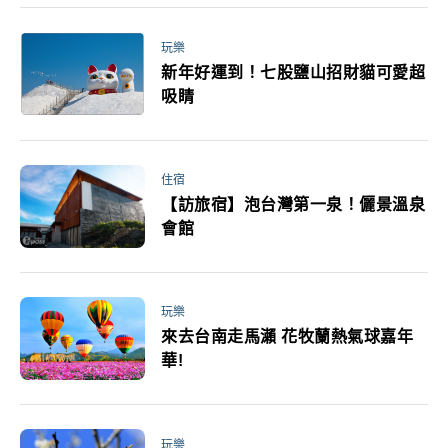
玩樂
新年好運到！七股鹽山招財貓可愛超
吸睛
住宿
【訪旅宿】泡台灣第一泉！儷景溫泉
會館
玩樂
來去台南走馬瀨 花牧蘭熱氣球嘉年
華!
玩樂