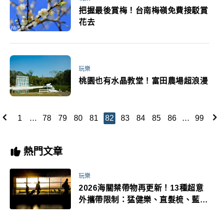
把握最後賞梅！台南梅嶺免費接駁賞
花去
玩樂
桃園也有水晶教堂！富田農場超浪漫
1
…
78
79
80
81
82
83
84
85
86
…
99
熱門文章
玩樂
2026海關禁帶物再更新！13種超意
外攜帶限制：猛健樂、直髮梳、藍牙
耳機、暖暖包都有事！最高還罰百