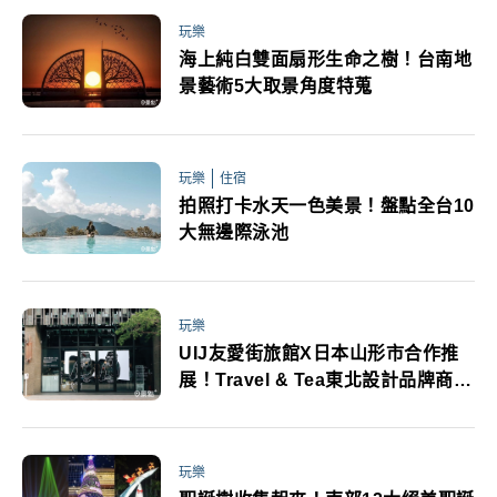
玩樂
海上純白雙面扇形生命之樹！台南地
景藝術5大取景角度特蒐
玩樂
住宿
拍照打卡水天一色美景！盤點全台10
大無邊際泳池
玩樂
UIJ友愛街旅館X日本山形市合作推
展！Travel & Tea東北設計品牌商品
展出亮點必追
玩樂