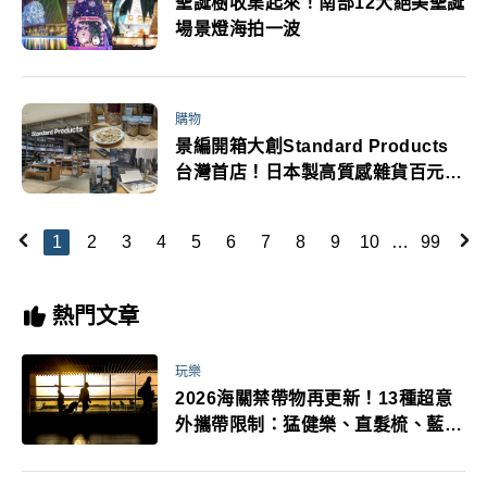
聖誕樹收集起來！南部12大絕美聖誕
場景燈海拍一波
購物
景編開箱大創Standard Products
台灣首店！日本製高質感雜貨百元入
手
1
2
3
4
5
6
7
8
9
10
…
99
熱門文章
玩樂
2026海關禁帶物再更新！13種超意
外攜帶限制：猛健樂、直髮梳、藍牙
耳機、暖暖包都有事！最高還罰百
萬！注意事項一次看！