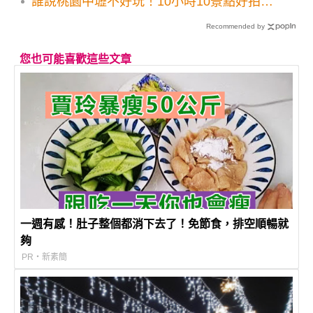
誰說桃園中壢不好玩！10小時10景點好拍好
玩一整天
Recommended by
您也可能喜歡這些文章
一週有感！肚子整個都消下去了！免節食，排空順暢就
夠
PR・新素簡