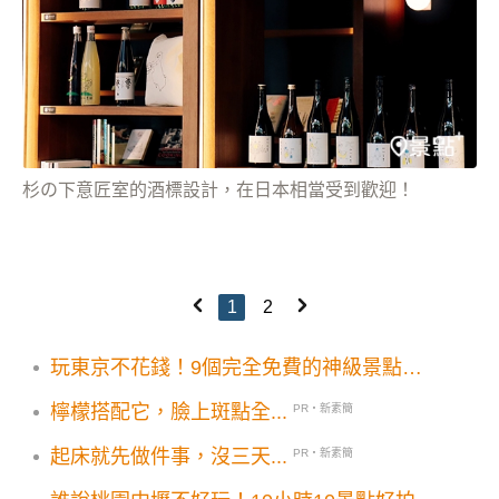
杉の下意匠室的酒標設計，在日本相當受到歡迎！
1
2
玩東京不花錢！9個完全免費的神級景點：
展望台絕美夜景、招財貓、皇居…一次收集
檸檬搭配它，臉上斑點全...
PR・新素簡
起床就先做件事，沒三天...
PR・新素簡