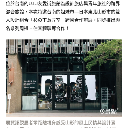
位於台南的U.I.J友愛街旅館為設計旅店與青年旅社的跨界
混合旅館，本次特邀台南的姐妹市—日本東北山形市的雙
人設計組合「杉の下意匠室」跨國合作辦展，同步推出聯
名系列周邊、住客體驗等合作！
展覽讓觀展者零距離親身感受山形的風土民情與設計實