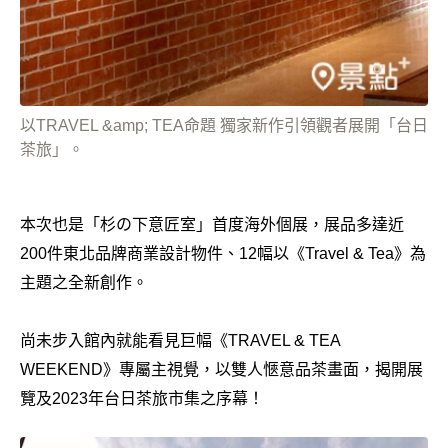
以TRAVEL &amp; TEA命題 獨家新作引領觀者展開「台日
茶旅」。
本次也是「杉の下意匠室」首度海外個展，展品多達近
200件東北品牌商業設計物件、12幅以《Travel & Tea》為
主題之全新創作。
尚未步入館內就能看見巨幅《TRAVEL & TEA
WEEKEND》專屬主視覺，以雙人愜意品茶畫面，揭開展
覽及2023年台日茶旅市集之序幕！