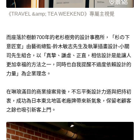
《TRAVEL &amp; TEA WEEKEND》專屬主視覺
而座落於樹齡700年的老杉樹旁的設計事務所，「杉の下
意匠室」由藝術總監-鈴木敏志先生及執筆插畫設計-小關
司先生組合，以「真摯、謙虛、正直，相信設計是能讓人
更加幸福的方法之一，同時也自我提醒不過度依賴設計的
力量」為企業理念。
在琳琅滿目的商業接案背後，不忘平衡設計力道與把持初
衷，成功為日本東北地區老廠牌帶來新氣象，保留老顧客
之餘也吸引新客上門。