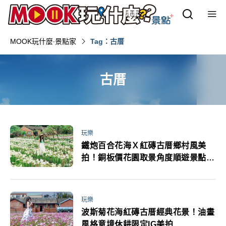
MOOK玩什麼‧景點家
Tag：古厝
古厝
玩樂
鐵炮百合花海Ｘ紅磚古厝鄉村風美
拍！銅板價花園取景角度順遊景點必
收
玩樂
波斯菊花海紅磚古厝經典花景！油畫
風格意境休耕限定IG美拍