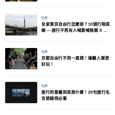
耳機、暖暖包都有事！最高還罰百
萬！注意事項一次看！
玩樂
全家東京自由行怎麼排？10個行程提
案──旅行不再有人喊累喊無聊 X 爸
媽小孩都能找到喜歡的好玩法！
玩樂
京都自由行不用一直趕！遠離人潮更
好玩！
玩樂
旅行的意義到底是什麼！20句旅行名
言語錄控必看