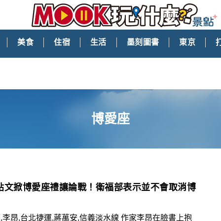
美食
住宿
生活
墨刻圖書
東京
博愛座
貼文掀博愛座禮讓論戰！衛福部表示並不會取消博
,李昂,台北捷運,蔣萬安,信義淡水線 作家李昂在臉書上抱