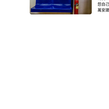
怨自
萬安
熱議