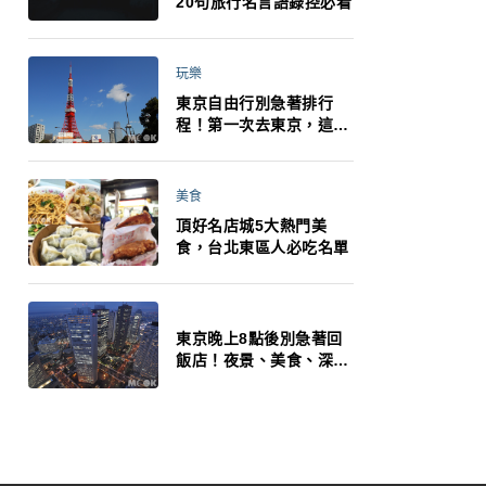
20句旅行名言語錄控必看
玩樂
東京自由行別急著排行
程！第一次去東京，這10
件事更重要
美食
頂好名店城5大熱門美
食，台北東區人必吃名單
東京晚上8點後別急著回
飯店！夜景、美食、深夜
玩法一次整理，東京人的
夜生活才正要開始