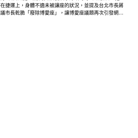
己在捷運上，身體不適未被讓座的狀況，並提及台北市長蔣
建議市長乾脆「廢除博愛座」，讓博愛座議題再次引發網路
！