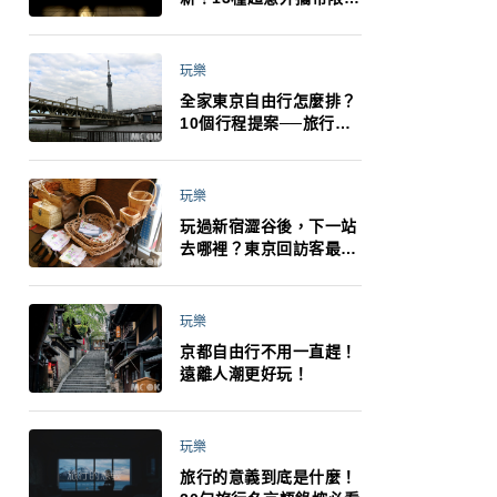
制：猛健樂、直髮梳、藍
牙耳機、暖暖包都有事！
最高還罰百萬！注意事項
玩樂
一次看！
全家東京自由行怎麼排？
10個行程提案──旅行不
再有人喊累喊無聊 X 爸媽
小孩都能找到喜歡的好玩
法！
玩樂
玩過新宿澀谷後，下一站
去哪裡？東京回訪客最推
薦下北澤
玩樂
京都自由行不用一直趕！
遠離人潮更好玩！
玩樂
旅行的意義到底是什麼！