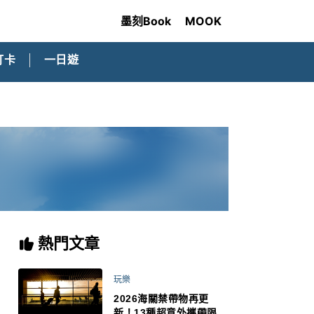
墨刻Book
MOOK
打卡
一日遊
熱門文章
玩樂
2026海關禁帶物再更
新！13種超意外攜帶限