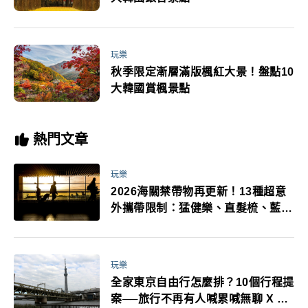
玩樂
秋季限定漸層滿版楓紅大景！盤點10
大韓國賞楓景點
熱門文章
玩樂
2026海關禁帶物再更新！13種超意
外攜帶限制：猛健樂、直髮梳、藍牙
耳機、暖暖包都有事！最高還罰百
萬！注意事項一次看！
玩樂
全家東京自由行怎麼排？10個行程提
案──旅行不再有人喊累喊無聊 X 爸