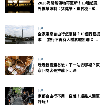
2026海關禁帶物再更新！13種超意
外攜帶限制：猛健樂、直髮梳、藍牙
耳機、暖暖包都有事！最高還罰百
萬！注意事項一次看！
玩樂
全家東京自由行怎麼排？10個行程提
案──旅行不再有人喊累喊無聊 X 爸
媽小孩都能找到喜歡的好玩法！
玩樂
玩過新宿澀谷後，下一站去哪裡？東
京回訪客最推薦下北澤
玩樂
京都自由行不用一直趕！遠離人潮更
好玩！