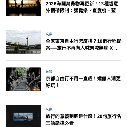
2026海關禁帶物再更新！13種超意
外攜帶限制：猛健樂、直髮梳、藍牙
耳機、暖暖包都有事！最高還罰百
萬！注意事項一次看！
玩樂
全家東京自由行怎麼排？10個行程提
案──旅行不再有人喊累喊無聊 X 爸
媽小孩都能找到喜歡的好玩法！
玩樂
京都自由行不用一直趕！遠離人潮更
好玩！
玩樂
旅行的意義到底是什麼！20句旅行名
言語錄控必看