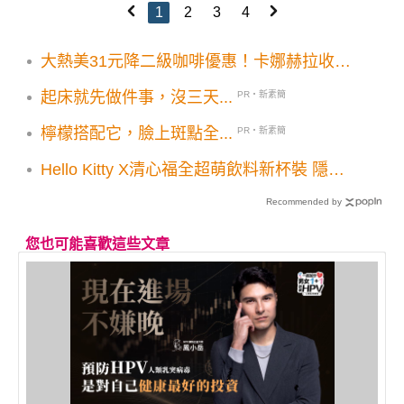
1
2
3
4
大熱美31元降二級咖啡優惠！卡娜赫拉收納
袋中元限量登場
起床就先做件事，沒三天...
PR・新素簡
檸檬搭配它，臉上斑點全...
PR・新素簡
Hello Kitty X清心福全超萌飲料新杯裝 隱藏
版特調必點收藏
Recommended by
您也可能喜歡這些文章