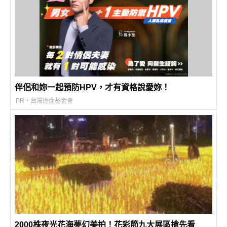
伴侶和妳一起預防HPV，才有資格說愛妳！
PR・台灣癌症基金會
2000株夜光花海夢幻美拍！花彩節九大展區搶先看