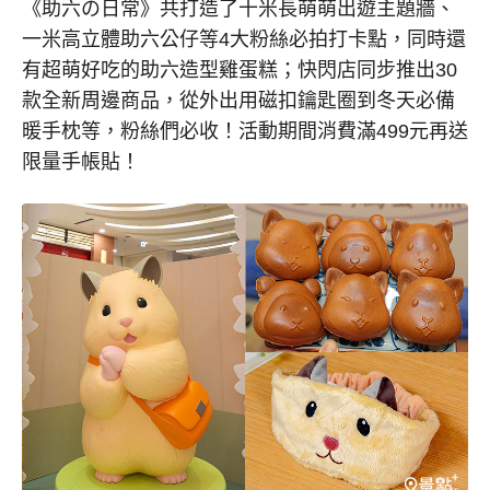
《助六の日常》共打造了十米長萌萌出遊主題牆、
一米高立體助六公仔等4大粉絲必拍打卡點，同時還
有超萌好吃的助六造型雞蛋糕；快閃店同步推出30
款全新周邊商品，從外出用磁扣鑰匙圈到冬天必備
暖手枕等，粉絲們必收！活動期間消費滿499元再送
限量手帳貼！