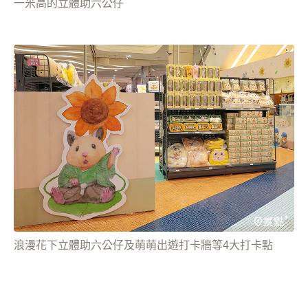
一米高的立體助六公仔
浪漫花下立體助六公仔及萌萌出遊打卡牆等4大打卡點