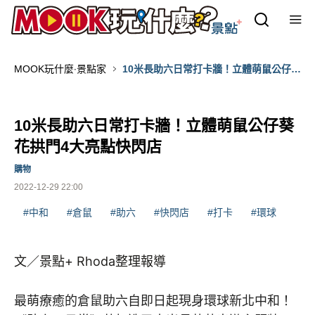
MOOK玩什麼‧景點家
10米長助六日常打卡牆！立體萌鼠公仔葵
花拱門4大亮點快閃店
10米長助六日常打卡牆！立體萌鼠公仔葵
花拱門4大亮點快閃店
購物
2022-12-29 22:00
#中和
#倉鼠
#助六
#快閃店
#打卡
#環球
文／景點+ Rhoda整理報導
最萌療癒的倉鼠助六自即日起現身環球新北中和！