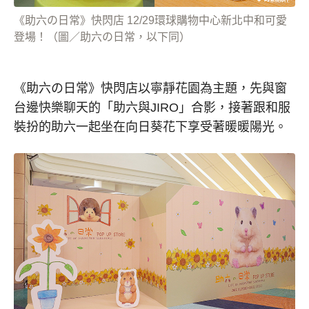
《助六の日常》快閃店 12/29環球購物中心新北中和可愛
登場！（圖／助六の日常，以下同）
《助六の日常》快閃店以寧靜花園為主題，先與窗
台邊快樂聊天的「助六與JIRO」合影，接著跟和服
裝扮的助六一起坐在向日葵花下享受著暖暖陽光。