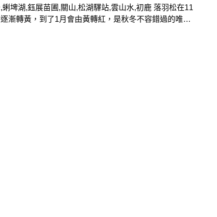
,蜊埤湖,鈺展苗圃,關山,松湖驛站,雲山水,初鹿 落羽松在11
會逐漸轉黃，到了1月會由黃轉紅，是秋冬不容錯過的唯美
推薦想賞落羽松樹海、拍美照的旅人，準備前往以下10
部落羽松景點！