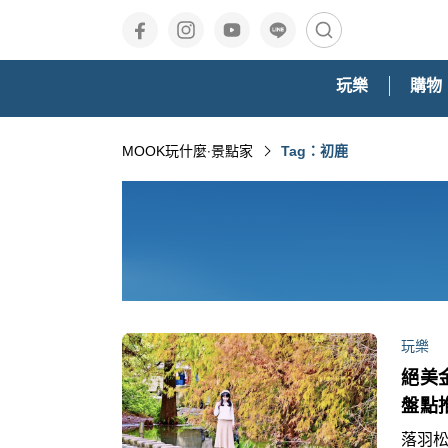
玩樂
購物
MOOK玩什麼‧景點家
Tag：初鹿
玩樂
絕美
盤點
落羽松