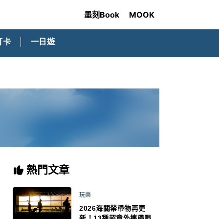
墨刻Book
MOOK
打卡
一日遊
熱門文章
玩樂
2026海關禁帶物再更
新！13種超意外攜帶限