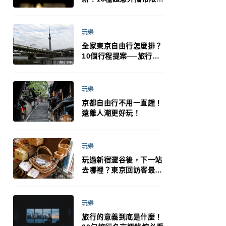
制：猛健樂、直髮梳、藍
牙耳機、暖暖包都有事！
最高還罰百萬！注意事項
玩樂
一次看！
全家東京自由行怎麼排？
10個行程提案──旅行不
再有人喊累喊無聊 X 爸媽
小孩都能找到喜歡的好玩
法！
玩樂
京都自由行不用一直趕！
遠離人潮更好玩！
玩樂
玩過新宿澀谷後，下一站
去哪裡？東京回訪客最推
薦下北澤
玩樂
旅行的意義到底是什麼！