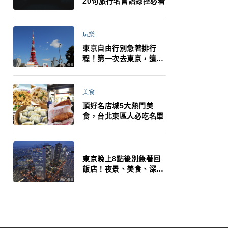
20句旅行名言語錄控必看
玩樂
東京自由行別急著排行
程！第一次去東京，這10
件事更重要
美食
頂好名店城5大熱門美
食，台北東區人必吃名單
東京晚上8點後別急著回
飯店！夜景、美食、深夜
玩法一次整理，東京人的
夜生活才正要開始