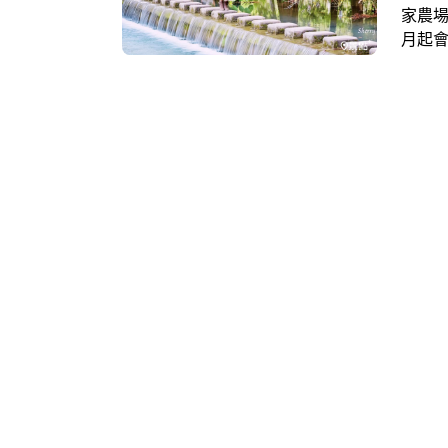
家農場
月起
風景，
大東