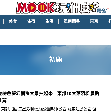
美食
住宿
生活
墨刻圖書
東京
初鹿
金棕色夢幻樹海大景拍起來！東部10大落羽松景點
推薦
,東部景點,三星落羽松,張公圍親水公園,羅東運動公園,游