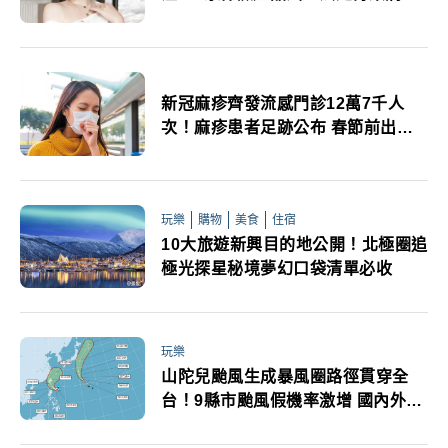
新冠麻疹齊發流感門診12萬7千人
次！麻疹患者足跡公布 春節前出國
旅遊頻繁籲儘速接種流感及新冠疫苗
玩樂
購物
美食
住宿
10大旅遊新興目的地公開！北極圈追
極光探星秘境夢幻口袋清單必收
玩樂
山陀兒颱風生成暴風圈路徑貫穿全
台！9縣市颱風假機率激增 國內外旅
遊特別注意天氣