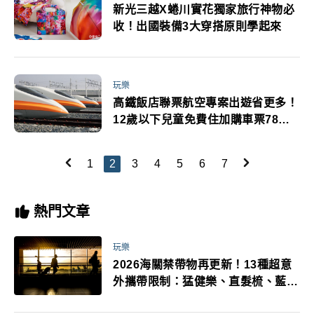
新光三越X蜷川實花獨家旅行神物必
收！出國裝備3大穿搭原則學起來
玩樂
高鐵飯店聯票航空專案出遊省更多！
12歲以下兒童免費住加購車票78折
等優惠暑期規劃旅行必看
1
2
3
4
5
6
7
熱門文章
玩樂
2026海關禁帶物再更新！13種超意
外攜帶限制：猛健樂、直髮梳、藍牙
耳機、暖暖包都有事！最高還罰百