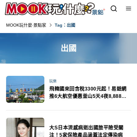
MOOK玩什麼‧景點家
Tag：出國
出國
玩樂
飛韓國來回含稅3300元起！易遊網
推6大航空優惠釜山5天4夜8,888元
起
大S日本流感病逝出國旅平險受關
注！5家保險產品涵蓋法定傳染病