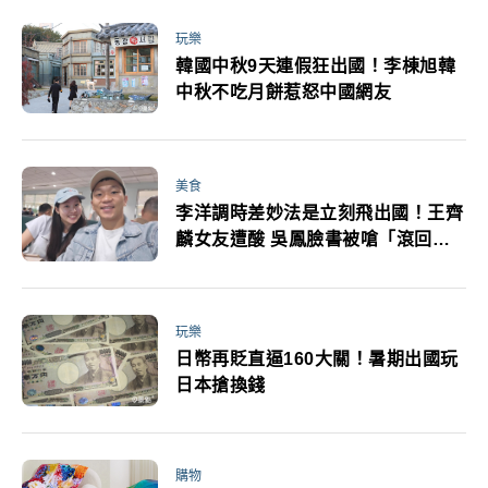
玩樂
韓國中秋9天連假狂出國！李棟旭韓
中秋不吃月餅惹怒中國網友
美食
李洋調時差妙法是立刻飛出國！王齊
麟女友遭酸 吳鳳臉書被嗆「滾回土
耳其」
玩樂
日幣再貶直逼160大關！暑期出國玩
日本搶換錢
購物