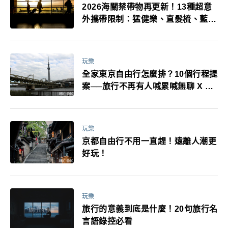
2026海關禁帶物再更新！13種超意
外攜帶限制：猛健樂、直髮梳、藍牙
耳機、暖暖包都有事！最高還罰百
萬！注意事項一次看！
玩樂
全家東京自由行怎麼排？10個行程提
案──旅行不再有人喊累喊無聊 X 爸
媽小孩都能找到喜歡的好玩法！
玩樂
京都自由行不用一直趕！遠離人潮更
好玩！
玩樂
旅行的意義到底是什麼！20句旅行名
言語錄控必看