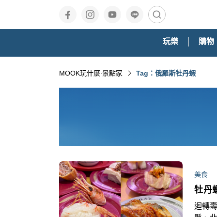
玩樂
購物
MOOK玩什麼‧景點家
Tag：俄羅斯牡丹蝦
美食
牡丹
迴轉壽