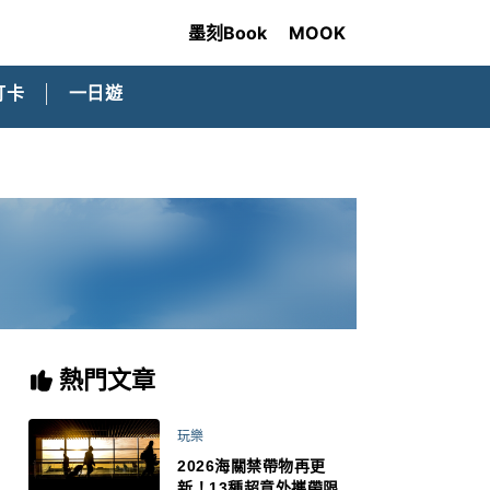
墨刻Book
MOOK
打卡
一日遊
熱門文章
玩樂
2026海關禁帶物再更
新！13種超意外攜帶限