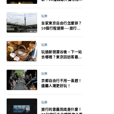
制：猛健樂、直髮梳、藍
牙耳機、暖暖包都有事！
最高還罰百萬！注意事項
玩樂
一次看！
全家東京自由行怎麼排？
10個行程提案──旅行不
再有人喊累喊無聊 X 爸媽
小孩都能找到喜歡的好玩
法！
玩樂
玩過新宿澀谷後，下一站
去哪裡？東京回訪客最推
薦下北澤
玩樂
京都自由行不用一直趕！
遠離人潮更好玩！
玩樂
旅行的意義到底是什麼！