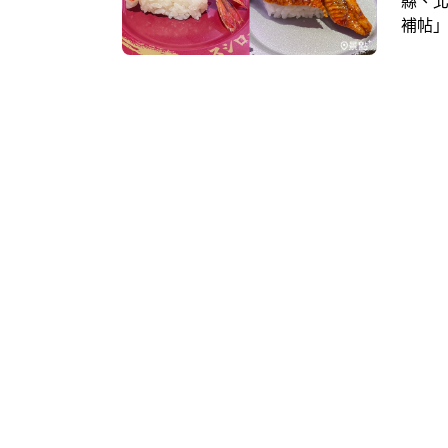
縣、北
補帖」