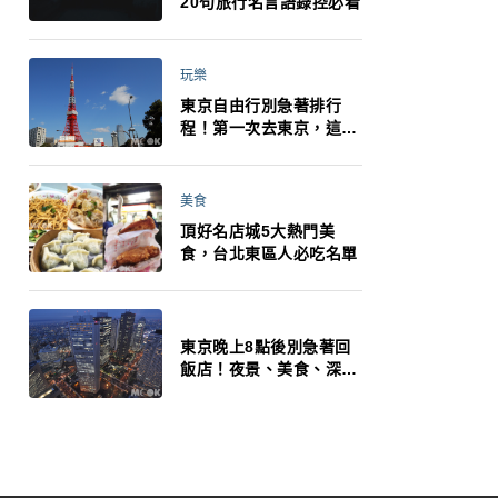
20句旅行名言語錄控必看
玩樂
東京自由行別急著排行
程！第一次去東京，這10
件事更重要
美食
頂好名店城5大熱門美
食，台北東區人必吃名單
東京晚上8點後別急著回
飯店！夜景、美食、深夜
玩法一次整理，東京人的
夜生活才正要開始