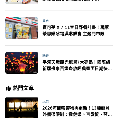
美食
寶可夢 X 7-11春日野餐計畫！現萃
茶思樂冰霜淇淋鮮食 主題門市限定
滿額送特別MEZASTAR卡匣
玩樂
平溪天燈觀光龍景7大亮點！國際級
祈願盛事百燈齊放經典畫面日期快記
起來
熱門文章
玩樂
2026海關禁帶物再更新！13種超意
外攜帶限制：猛健樂、直髮梳、藍牙