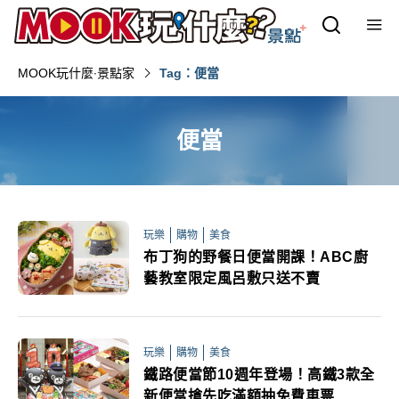
MOOK玩什麼‧景點家
Tag：便當
便當
玩樂
購物
美食
布丁狗的野餐日便當開課！ABC廚
藝教室限定風呂敷只送不賣
玩樂
購物
美食
鐵路便當節10週年登場！高鐵3款全
新便當搶先吃滿額抽免費車票