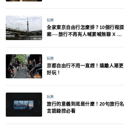
耳機、暖暖包都有事！最高還罰百
萬！注意事項一次看！
玩樂
全家東京自由行怎麼排？10個行程提
案──旅行不再有人喊累喊無聊 X 爸
媽小孩都能找到喜歡的好玩法！
玩樂
京都自由行不用一直趕！遠離人潮更
好玩！
玩樂
旅行的意義到底是什麼！20句旅行名
言語錄控必看