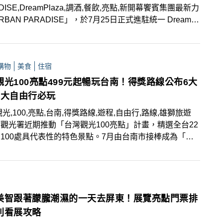
DISE,DreamPlaza,調酒,餐飲,亮點,新開幕饗賓集團最新力
RBAN PARADISE」，於7月25日正式進駐統一 Dream
za 五樓！作為饗賓在台北信義區的第五個全新形態的Buffet
，再次打破餐飲的既定想像，將都會精神注入一場跨越文化
官的餐酒饗宴。
購物
美食
住宿
觀光100亮點499元起暢玩台南！得獎路線公布6大
4大自由行必玩
觀光,100,亮點,台南,得獎路線,遊程,自由行,路線,雄獅旅遊
觀光署近期推動「台灣觀光100亮點」計畫，精選全台22
100處具代表性的特色景點。7月由台南市接棒成為「環
Party」活動主打城市，以「玩轉台南・百樣精采」為主
系列活動，規劃6條套裝路線、共42梯次亮點遊程，並同
出4條自由行建議路線，其中一條更榮獲「台灣旅遊大賞
。古都魅力綻放，夏日行程首選台南。
美智跟著朦朧潮濕的一天去屏東！展覽亮點門票排
則看展攻略