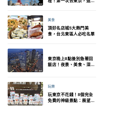
程！第一次去東京，這10
件事更重要
美食
頂好名店城5大熱門美
食，台北東區人必吃名單
東京晚上8點後別急著回
飯店！夜景、美食、深夜
玩法一次整理，東京人的
夜生活才正要開始
玩樂
玩東京不花錢！8個完全
免費的神級景點：展望台
絕美夜景、招福貓、皇
居…一次收集