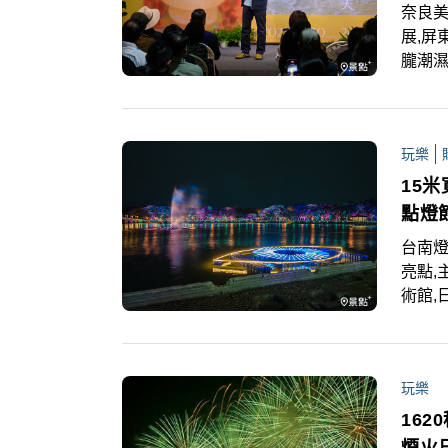
奈良美
展,屏
朧潮
延續澎
場採
會，
玩樂
15
點燈
台南燈
亮點,
術館,
港燈
藝術為
先看！
玩樂
節序
置必拍
16
光」