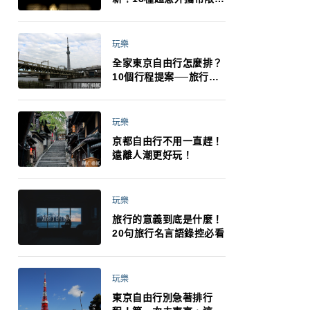
制：猛健樂、直髮梳、藍
牙耳機、暖暖包都有事！
最高還罰百萬！注意事項
玩樂
一次看！
全家東京自由行怎麼排？
10個行程提案──旅行不
再有人喊累喊無聊 X 爸媽
小孩都能找到喜歡的好玩
法！
玩樂
京都自由行不用一直趕！
遠離人潮更好玩！
玩樂
旅行的意義到底是什麼！
20句旅行名言語錄控必看
玩樂
東京自由行別急著排行