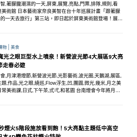
智,著朦朧潮濕的一天,屏東,展覽,亮點,門票,排隊,規則,看
東美術館 日本藝術家奈良美智在台十年巡展計畫「跟著朦
濕的一天去旅行」第三站，即日起於屏東美術館登場！展覽
湖站展品，包括素描、陶器、攝影作品等共約59件。入
線上預約免費參觀，藝術家奈良美智日前更出席開幕記者
為展覽揭開序幕。文末有門票排隊規則看展攻略必看！
購物
美食
米寬光之眼巨型水上噴泉！新營波光節4大展區9大亮
節走春必遊
會,月津港燈節,新營波光節,光影藝術,波光圈,天鵝湖,展區,
主題,作品,光之眼,繞巡,Flow浮生,凹,團圓,微光,幾米,月之美
日常美術課,日式,下午茶,弎弌,和茗園 台南燈會今年將月津
節延伸至新營，推出第一屆「新營波光節」！波光節以光影
核心，於新營天鵝湖打造4大展區，9大亮點主題作品搶
1月28日晚間由湖中寬達15公尺的《光之眼》 點燈拉開燈
幕，另有充滿台南味的電音作品，以及各式特色大型藝術裝
打卡！同步於新營文化中心設置療癒暖心的「團圓‧微
20秒煙火5階段施放看到飽！5大亮點主題低中高空
幾米戶外藝術裝置展，是春節連假走春必遊景點之一！