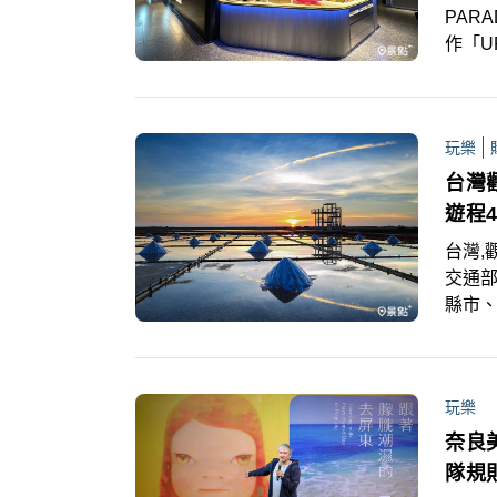
PARA
作「U
Pla
品牌
與感
玩樂
台灣
遊程
台灣,
交通部
縣市、
島月月
題推出
步推
玩樂
獎」
奈良
隊規