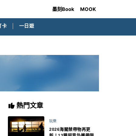
墨刻Book
MOOK
打卡
一日遊
熱門文章
玩樂
2026海關禁帶物再更
新！13種超意外攜帶限