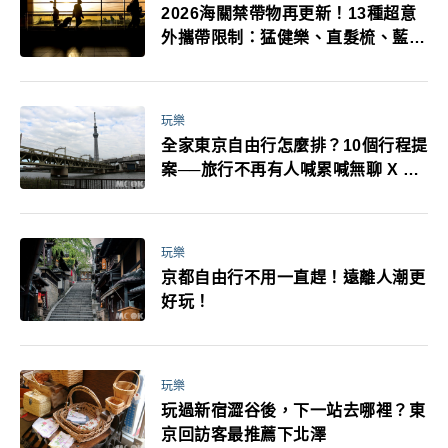
2026海關禁帶物再更新！13種超意
外攜帶限制：猛健樂、直髮梳、藍牙
耳機、暖暖包都有事！最高還罰百
萬！注意事項一次看！
玩樂
全家東京自由行怎麼排？10個行程提
案──旅行不再有人喊累喊無聊 X 爸
媽小孩都能找到喜歡的好玩法！
玩樂
京都自由行不用一直趕！遠離人潮更
好玩！
玩樂
玩過新宿澀谷後，下一站去哪裡？東
京回訪客最推薦下北澤