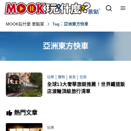
MOOK玩什麼‧景點家
Tag：亞洲東方快車
亞洲東方快車
玩樂
購物
美食
住宿
全球13大奢華旅遊推薦！世界鐵道飯
店渡輪頂級旅行清單
熱門文章
玩樂