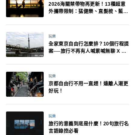
2026海關禁帶物再更新！13種超意
外攜帶限制：猛健樂、直髮梳、藍牙
耳機、暖暖包都有事！最高還罰百
萬！注意事項一次看！
玩樂
全家東京自由行怎麼排？10個行程提
案──旅行不再有人喊累喊無聊 X 爸
媽小孩都能找到喜歡的好玩法！
玩樂
京都自由行不用一直趕！遠離人潮更
好玩！
玩樂
旅行的意義到底是什麼！20句旅行名
言語錄控必看