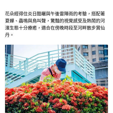
花朵經得住炎日酷曬與午後雷陣雨的考驗，搭配著
夏蟬、蟲鳴與鳥叫聲，驚豔的視覺感受及熱鬧的河
濱生態十分療癒，適合在傍晚時段至河畔散步賞仙
丹。