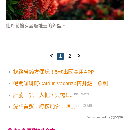
仙丹花擁有層層堆疊的外型。
1
2
找路省錢方便玩！5款出國實用APP
假期咖啡町Café in vacanza再升級！魚刺人
雞蛋糕進駐沉浸式飾品購物體驗
肚腩一抓一大把，只需1...
PR・新素簡
減肥首選，檸檬加它，堅...
PR・新素簡
Recommended by