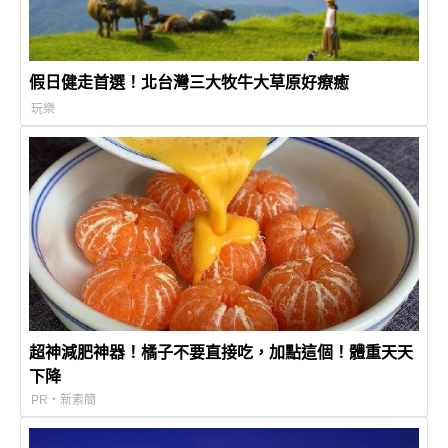
假日健走首選！北台灣三大牧牛大草原好療癒
玩樂
超神減肥神器！橘子不要直接吃，加點這個！體重天天
下降
PR・新素簡