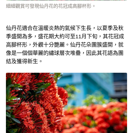
細細觀賞可發現仙丹花的花冠成高腳杯形。
仙丹花適合在溫暖炎熱的氣候下生長，以夏季及秋
季盛開為多，盛花期大約可至11月下旬，其花冠成
高腳杯形，外觀十分艷麗。仙丹花朵團簇盛開，就
像是一個個華麗的繡球層次堆疊，因此其花語為團
結及獲得新生。