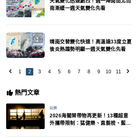
天氣變化迅速劇烈！週一降雨由北而
南漸緩一週天氣變化先看
晴雨交替變化快速！高溫達33度立夏
後炎熱趨勢明顯一週天氣變化先看
1
2
3
4
5
6
7
8
9
10
11
熱門文章
玩樂
2026海關禁帶物再更新！13種超意
外攜帶限制：猛健樂、直髮梳、藍牙
耳機、暖暖包都有事！最高還罰百
萬！注意事項一次看！