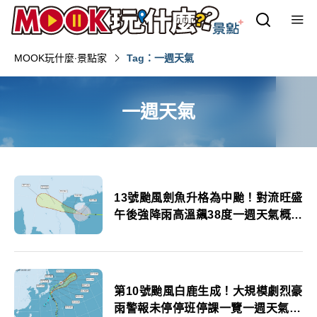
MOOK玩什麼‧景點家
Tag：一週天氣
一週天氣
13號颱風劍魚升格為中颱！對流旺盛
午後強降雨高溫飆38度一週天氣概況
先看
第10號颱風白鹿生成！大規模劇烈豪
雨警報未停停班停課一覽一週天氣預