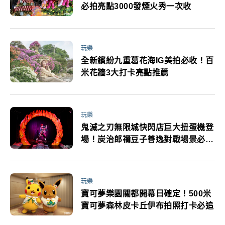
必拍亮點3000發煙火秀一次收
玩樂
全新繽紛九重葛花海IG美拍必收！百
米花牆3大打卡亮點推薦
玩樂
鬼滅之刃無限城快閃店巨大扭蛋機登
場！炭治郎禰豆子善逸對戰場景必拍
打卡
玩樂
寶可夢樂園關都開幕日確定！500米
寶可夢森林皮卡丘伊布拍照打卡必追