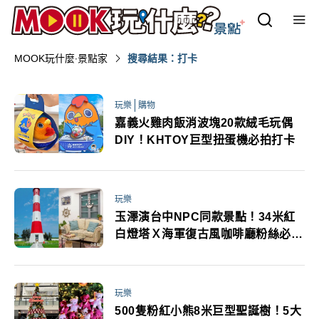
MOOK玩什麼‧景點家
搜尋結果：打卡
玩樂
購物
嘉義火雞肉飯消波塊20款絨毛玩偶
DIY！KHTOY巨型扭蛋機必拍打卡
玩樂
玉澤演台中NPC同款景點！34米紅
白燈塔Ｘ海軍復古風咖啡廳粉絲必踩
點
玩樂
500隻粉紅小熊8米巨型聖誕樹！5大