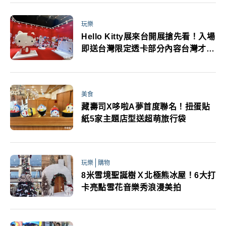
玩樂
Hello Kitty展來台開展搶先看！入場
即送台灣限定透卡部分內容台灣才有
粉絲必逛
美食
藏壽司X哆啦A夢首度聯名！扭蛋貼
紙5家主題店型送超萌旅行袋
玩樂
購物
8米雪境聖誕樹Ｘ北極熊冰屋！6大打
卡亮點雪花音樂秀浪漫美拍