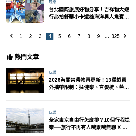
玩樂
台北國際旅展好物分享！吉祥物大遊
行必拍舒華小卡遠雄海洋男人魚寶劍
明信片獎品分享
1
2
3
4
5
6
7
8
9
…
325
熱門文章
玩樂
2026海關禁帶物再更新！13種超意
外攜帶限制：猛健樂、直髮梳、藍牙
耳機、暖暖包都有事！最高還罰百
萬！注意事項一次看！
玩樂
全家東京自由行怎麼排？10個行程提
案──旅行不再有人喊累喊無聊 X 爸
媽小孩都能找到喜歡的好玩法！