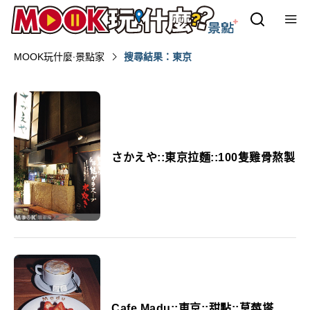
MOOK玩什麼‧景點家
搜尋結果：東京
さかえや::東京拉麵::100隻雞骨熬製
Cafe Madu::東京::甜點::草莓塔