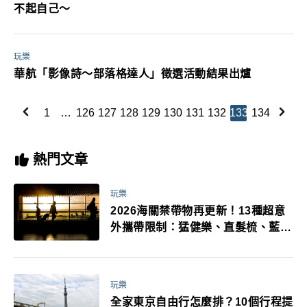
不起自己～
玩樂
華航「影像詩～部落格達人」徵選活動結果出爐
1
…
126
127
128
129
130
131
132
133
134
熱門文章
玩樂
2026海關禁帶物再更新！13種超意
外攜帶限制：猛健樂、直髮梳、藍牙
耳機、暖暖包都有事！最高還罰百
萬！注意事項一次看！
玩樂
全家東京自由行怎麼排？10個行程提