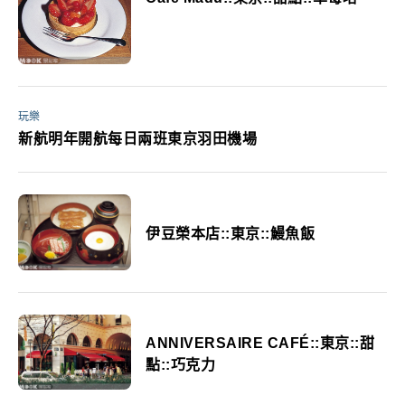
玩樂
新航明年開航每日兩班東京羽田機場
伊豆榮本店::東京::鰻魚飯
ANNIVERSAIRE CAFÉ::東京::甜
點::巧克力