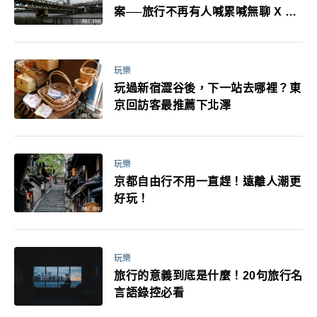
案──旅行不再有人喊累喊無聊 X 爸
媽小孩都能找到喜歡的好玩法！
玩樂
玩過新宿澀谷後，下一站去哪裡？東
京回訪客最推薦下北澤
玩樂
京都自由行不用一直趕！遠離人潮更
好玩！
玩樂
旅行的意義到底是什麼！20句旅行名
言語錄控必看