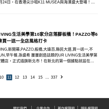
月24日，在香港尖沙咀K11 MUSEA與海濱盛大登場！現
僅展出高達9公尺的戶外巨型氣偶，還有超過百座立體角色
插畫家Nagano更親自繪製香港限定「飲茶」系列，讓吉
哇、小八與兔兔化身為蝦餃、燒賣等港點，限定周邊必收！
，想免費獲得吉伊卡哇討伐棒氣球造型組合包的粉絲，文末
券登記方式與購票資訊千萬別錯過！
LIVING生活美學第10家分店落腳板橋！PAZZO等6
牌買一送一全店風格打卡
VING,新開幕,PAZZO,板橋,大遠百,縣民大道,買一送一,不
餐,孫盛希 屢屢創造話題的UR LIVING生活美學第
實體店，正式插旗新北市！在新北的第一個據點就設在板
6月26日正式開幕！這次空間策畫以「UR Format」為
板橋啟動有別以往的新風格、新格式：UR Format
10
11
12
13
14
15
…
337
ao, New Taipei — A new format begins with U（R）. 這
是品牌精選選物店，更像是一座實驗性美學場域，集結人氣
質感選品與風格品牌，而店旁的BRUN不然早午餐尚在籌
，正式營運日期尚待公布。
關於我們
企業合作
著作權聲明
隱私權聲明