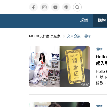
玩樂
購物
MOOK玩什麼‧景點家
文章分類：購物
購物
Hel
起入
Hell
年以H
倫敦、
袋。
品，最
萬的
購物