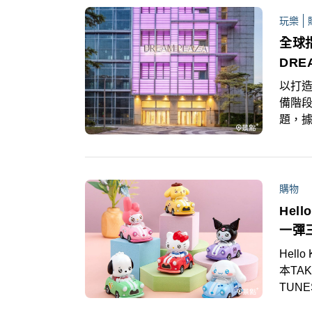
玩樂
全球
DRE
以打造
備階
題，據
密鼓
下看
購物
Hel
一彈
Hell
本TA
TUN
7-E