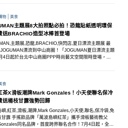
購物
美食
GUMAN主題展8大拍照點必拍！恐龍貼紙透明環保
費送BRACHIO造型冰棒首登場
UMAN,主題展,恐龍,BRACHIO,快閃店,夏日漂流主題展 最
JOGUMAN漂流到中山商圈！「JOGUMAN夏日漂流主題
月4日起於台北中山商圈PPP時尚藝文空間限時登場，以
UMAN全新主題「GO WITH THE FLOW」打造8種特色場
處可見暖心JOGUMAN愜意漂流，還有「復古海報拍貼
下夏日暖心回憶！除了超過25款主題商品，還有首次亮
美食
BRACHIO造型冰棒」！於「幸福水水語錄牆」主題區互
出專屬運勢，還有機會獲得隱藏優惠，消費再送「恐龍貼
茶X滑板潮牌Mark Gonzales！小天使聯名保冷
，滿額加碼送「透明環保袋」，粉絲們不可錯過！
費送楊枝甘露強勢回歸
嶼,紅茶,滑板,潮牌,Mark Gonzales,小天使,聯名,保冷袋,免
枝甘露 手搖飲品牌「萬波島嶼紅茶」攜手滑板藝術教父
k Gonzales同名品牌，首度跨界聯名合作！7月4日起，全台