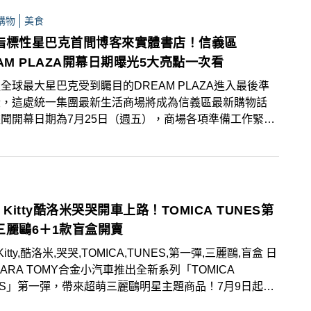
購物
美食
指標性星巴克首間博客來實體書店！信義區
AM PLAZA開幕日期曝光5大亮點一次看
全球最大星巴克受到矚目的DREAM PLAZA進入最後準
段，這處統一集團最新生活商場將成為信義區最新購物話
聞開幕日期為7月25日（週五），商場各項準備工作緊鑼
進行中，空間設計、樓層規劃、進駐品牌等5大亮點趕快往
！
lo Kitty酷洛米哭哭開車上路！TOMICA TUNES第
三麗鷗6＋1款盲盒開賣
o Kitty,酷洛米,哭哭,TOMICA,TUNES,第一彈,三麗鷗,盲盒 日
KARA TOMY合金小汽車推出全新系列「TOMICA
ES」第一彈，帶來超萌三麗鷗明星主題商品！7月9日起於
LEVEN限定門市販售！