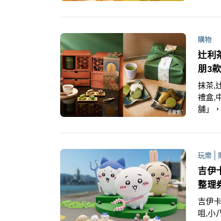
萬波門
冷袋
家！購
購物
使萬波
完為
辻利
朋3
抹茶,
禮盒,
舗」
題，
典茶
甜點
玩樂
盒」
享早
吉伊
整理
吉伊卡哇
咀,小