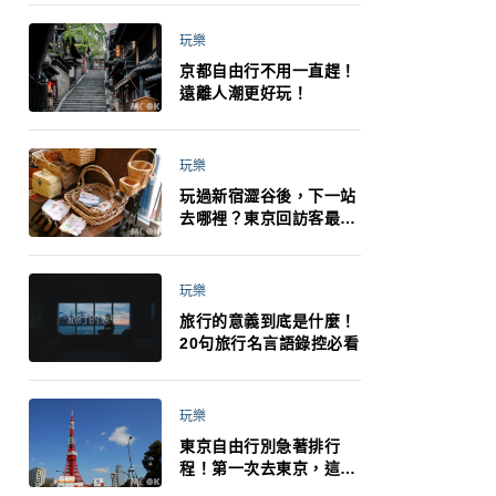
小孩都能找到喜歡的好玩
法！
玩樂
京都自由行不用一直趕！
遠離人潮更好玩！
玩樂
玩過新宿澀谷後，下一站
去哪裡？東京回訪客最推
薦下北澤
玩樂
旅行的意義到底是什麼！
20句旅行名言語錄控必看
玩樂
東京自由行別急著排行
程！第一次去東京，這10
件事更重要