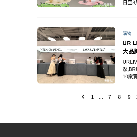
日至8
場不
公仔。
伊卡
此外
購物
整理
UR 
大品
URLI
然,BRUN,早午
10家
橋，於
題，從
1
…
7
8
9
Banqi
不只
服飾、
備中