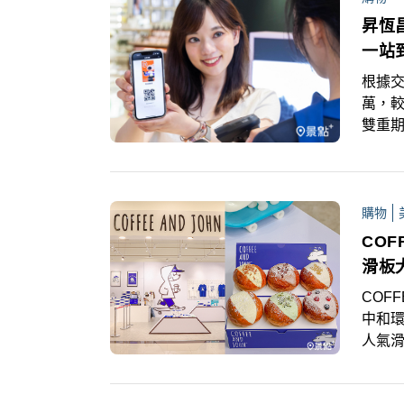
昇恆
一站
根據交
萬，較
雙重期
發前
回饋
購物
COF
滑板
COFF
中和環
人氣滑
「CO
與T-