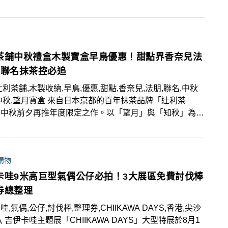
市推出4款「Mark Gonzales小天使聯名杯款」，聯名保
同步登場，活動期間凡於門市消費不限金額即可加價購帶回
買Mark Gonzales指定商品兩件，即可免費獲得獨家小天
聯名保冷袋與萬波飲料免費兌換券 ！贈品數量有限，送
止。
茶舗中秋禮盒木製寶盒早鳥優惠！甜點界香奈兒法
款聯名抹茶控必追
辻利茶舗,木製收納,早鳥,優惠,甜點,香奈兒,法朋,聯名,中秋
中秋,望月寶盒 來自日本京都的百年抹茶品牌「辻利茶
，中秋前夕再推年度限定之作。以「望月」與「知秋」為
推出全新「望月寶盒」，以可重複使用的木製收納櫃承裝經
香與精選茶點。今年更首度攜手甜點界的香奈兒「法朋烘焙
坊」，推出「匠心辻光風呂敷禮盒」、「綜合蜂蜜燒餅禮
購物
與「茶香藏韻聯名禮盒」三款中秋聯名禮盒。活動期間還可
鳥優惠，抹茶控別錯過！
卡哇9米高巨型氣偶公仔必拍！3大展區免費討伐棒
券總整理
,氣偶,公仔,討伐棒,整理券,CHIIKAWA DAYS,香港,尖沙
八 吉伊卡哇主題展「CHIIKAWA DAYS」大型特展於8月1