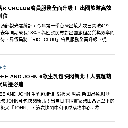
昌RICHCLUB會員服務全面升級！ 出國旅遊高效
到位
通部觀光署統計，今年第一季台灣出境人次已突破419
去年同期成長13%。為回應民眾對出國旅程品質與效率的
待，昇恆昌將「RICHCLUB」會員服務全面升級。從出
的預購與接送安排、機場內的購物與禮遇，到返台後的點數
與日常應用，整合旅程所需，提供會員高質感體驗。
美食
FEE AND JOHN 6款生乳包快閃新北！人氣超萌
犬周邊必追
EE AND JOHN,生乳包,新北,滑板犬,周邊,柴田昌達,咖啡,
球 JOHN乳包快閃新北！出自日本插畫家柴田昌達筆下的
板犬「JOHN」，這次快閃中和環球購物中心，為
FFEE AND JOHN」帶來6款美味生乳包！限定插畫週邊
shirt同步登場，街頭風格與美味甜點一次入手！