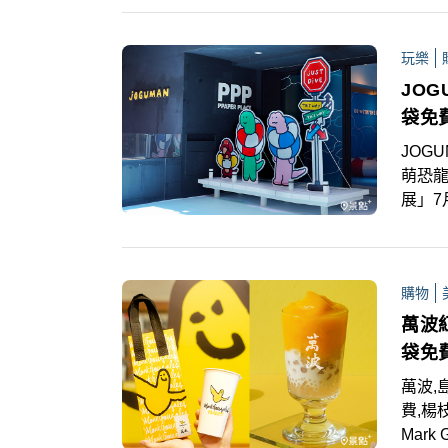
玩樂
JO
袋免
JOG
萌恐龍
展」7
JOG
景，隨
機」留
購物
相的「
動抽
萬波紅
紙」
袋免
萬波,島
費,楊
Mar