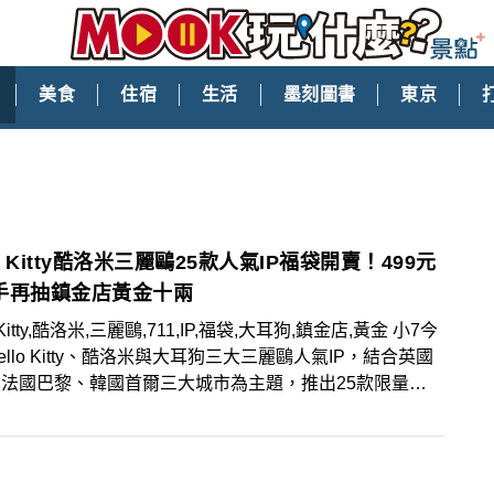
美食
住宿
生活
墨刻圖書
東京
lo Kitty酷洛米三麗鷗25款人氣IP福袋開賣！499元
手再抽鎮金店黃金十兩
o Kitty,酷洛米,三麗鷗,711,IP,福袋,大耳狗,鎮金店,黃金 小7今
ello Kitty、酷洛米與大耳狗三大三麗鷗人氣IP，結合英國
法國巴黎、韓國首爾三大城市為主題，推出25款限量福
高價福袋更攜手知名品牌，集結居家與外出皆實用的超萌單
低只要499元起就能入手！活動期間還能抽總價值超過百
「鎮金店黃金十兩」等大獎！