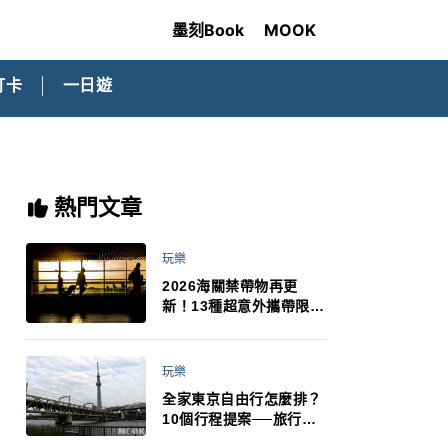
墨刻Book
MOOK
打卡
一日遊
熱門文章
玩樂
2026海關禁帶物再更
新！13種超意外攜帶限
制：猛健樂、直髮梳、藍
牙耳機、暖暖包都有事！
最高還罰百萬！注意事項
玩樂
一次看！
全家東京自由行怎麼排？
10個行程提案──旅行不
再有人喊累喊無聊 X 爸媽